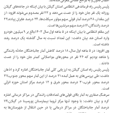
اعمال قانون و به مراجع قضائی معرفی شده‌اند.
رئیس پلیس راه فرماندهی انتظامی استان گیلان با بیان اینکه در جاده‌های گیلان
روزانه یک نفر جان خود را از دست می‌دهد و ۲۳ نفر مصدوم می‌شوند افزود: از
این مقدار، ۳۸درصد آمار فوتی سهم‌ موتور سیکلت‌ها، ۲۴ درصد عابران پیاده،۲۲
درصد رانندگان،۱۶درصد سهم سرنشین‌ها است.
این مقام انتظامی با بیان اینکه در ۵ ماهه اول سال ۱۴۰۳،بالغ بر ۹ میلیون خودرو
وارد استان شد بیان داشت: این تعداد نسبت به سال گذشته یک درصد رشد
داشته است.
وی افزود: در ۵ ماهه اول سال، ۱۸ درصد کاهش آمار جانباختگان حادثه رانندگی
را شاهد بودیم که ۳۶ نفر در محورهای مواصلاتی کمتر جان خود را از دست
دادند .
رئیس پلیس راه استان گیلان به ارزیابی کلی آمار جانباختگان اشاره کرد و اذعان
داشت: طی بررسی‌های به عمل آمده ۲۱ درصد از این آمار سهم محور جنوب،۳۷
درصد محور غرب،۳۰ درصد محور شرق و ۱۲ درصد مرکز استان حوزه انزلی
است.
سرهنگ صفاری به آمار بالای فوتی‌های تصادفات رانندگی در مراکز درمانی اشاره
کرد و بیان داشت: با وجود تنها مرکز تروما بیمارستان پورسینا در گیلان،۷۴
درصد آمار جانباختگان در مراکز درمانی یا در حین انتقال از شهرستان‌ها به