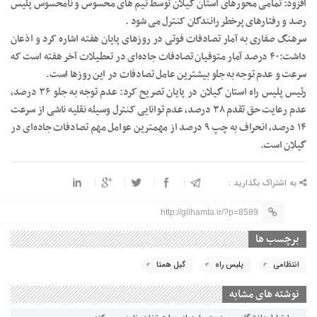
افزود: تمامی محورهای استان گیلان توسط تیم های محسوس و نامحسوس پلیس
رصد و رفتارهای پرخطر رانندگان کنترل می شود .
سرهنگ صفاری به آمار تصادفات فوتی در روزهای پایان هفته اشاره کرد و اذعان
داشت:۴۰ درصد آمار متوفیان تصادفات جاده‌ای در تعطیلات آخر هفته است که
سرعت و عدم توجه به جلو بیشترین عامل تصادفات در این روزها است.
رئیس پلیس راه استان گیلان در پایان تصریح کرد: عدم توجه به جلو ۳۶ درصد،
عدم رعایت حق تقدم ۳۸ درصد، عدم توانایی کنترل وسیله نقلیه ناشی از سرعت
۱۴ درصد، انحراف به چپ ۹ درصد از مهمترین عوامل مهم‌ تصادفات جاده‌ای در
گیلان است.
به اشتراک بگذارید :
http://gilhamta.ir/?p=8589
برچسب ها
انتظامی
پلیس راه
گیل همتا
نوشته های مشابه