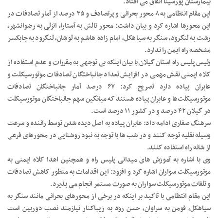
بیمارستان پورسینا اتفاق می افتاد.
این مقام انتظامی به ۸ محور بحرانی و پرتصادف و ۳۵ درصد از آمار تصادفات در
این محورها اشاره کرد و بیان داشت: محور تالش به آستارا، انزلی به رضوانشهر،
رشت به لنگرود، سنگر به سیاهکل، امام زاده هاشم به لوشان، لنگرود به چابکسر
مشخصه راه ایمن را ندارد.
رئیس پلیس راه استان گیلان با بیان اینکه بی توجهی به مقررات و عدم استفاده از
کلاه ایمنی نقش مهمی در افزایش تعداد جانباختگان تصادفات موتورسیکلت و
عابران پیاده دارد تصریح کرد: ۶۷ درصد آمار جانباختگان تصادفات
موتورسیکلت‌ها و عابران پیاده هستند که میانگین سهم جانباختگان موتورسیکلت
در گیلان ۴۲ درصد و در کشور ۱۱ درصد است.
سرهنگ صفاری ادامه داد: عابران پیاده به اصل دیده شدن توسط راننده و سرعت
وسیله نقلیه توجه کنند و در شب ها با توجه به نبود روشنایی در محورهای فرعی
از شانه راه استفاده کنند.
وی با اشاره به آموزش های میدانی پلیس راه و همچنین اهدا کلاه ایمنی به
موتورسیکلت سواران اشاره کرد و افزود: این اقدامات به منظور کاهش تصادفات
و تلفات موتورسیکلت سواران به صورت مستمر انجام می پذیرد.
این مقام انتظامی با تاکید بر اینکه در برخی از محورهای بحرانی مانند سنگر به
سیاهکل، فومن به سراوان، حسن رود به زیباکنار نیازمند نصب دوربین است