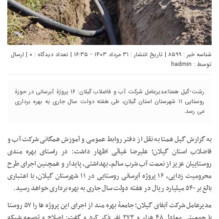
شناسه خبر : ۸۵۹۹ | تاریخ انتشار : ۳۱ مرداد ۱۴۰۳ - ۱۶:۳۵ | تعداد دیدگاه :
۰
| ارسال
توسط :
hadmin
رشت-گیل همتا:مدیرعامل شرکت آب و فاضلاب گیلان: ۱۶ پروژۀ آبرسانی در حوزۀ
روستایی ۱۱ شهرستان استان گیلان، طی هفته دولت سال جاری به بهره برداری
می رسد.
به گزارش گیل همتا به نقل از دفتر روابط عمومی و آموزش همگانی شرکت آب و
فاضلاب استان گیلان؛ علیرضا غیاثی اظهار داشت: در راستای بهره مندی
روستاییان عزیز از نعمت آب شرب سالم، بهداشتی، پایدار و همچنین اجرای طرح
محرومیت زدایی، ۱۶ پروژه آبرسانی روستایی در ۱۱ شهرستان گیلان، با اعتباری
بالغ بر ۵۴۰ میلیارد ریال در هفته دولت سال جاری به بهره برداری خواهد رسید.
مدیرعامل شرکت آبفای گیلان؛ جامعۀ بهره مند از اجرای این پروژه ها را ۵۷ روستا
با جمعیتی معادل ۴۸ هزار و ۲۷۳ نفر ذکر کرد و گفت: اصلاح و توسعه شبکه