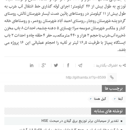
توزیع به طول بیش از ۴۶ کیلومتر؛ اجرای لوله گذاری خط انتقال آب شرب به
طول بیش از ۱۱ کیلومتر در روستاهای پائین دست لیسار شهرستان تالش، روستای
گردویشه شهرستان رودبار، روستای احمد آباد شهرستان رودسر، و روستاهای خانه
کنار و ملکسر شهرستان صومعه سرا؛ بهسازی ۵ دهنه چشمه، احداث ۸ باب مخزن
ذخیره آب شرب با حجم ۲ هزار و ۴۴۰ مترمکعب، حفر ۴ حلقه چاه و احداث ۲ باب
ایستگاه پمپاژ با ظرفیت ۱۶٫۵ لیتر بر ثانیه را احجام عملیاتی این ۱۶ پروژه می
باشد.
به اشتراک بگذارید :
http://gilhamta.ir/?p=8599
برچسب ها
آبفا
گیل همتا
نوشته های مشابه
تقدیر از سیمبانان برتر توزیع برق گیلان در مبحث HSE
شرکت مخابرات ایران در جمع کارفرمایان منتخب ایران ۲۰۲۶ قرار گرفت