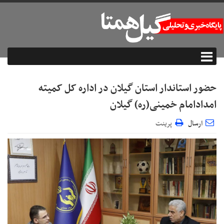
حضور استاندار استان گیلان در اداره کل کمیته
امدادامام خمینی(ره) گیلان
ارسال
پرینت