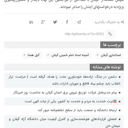
ویژه به درخواستهای ایشان را صادر نمودند.
به اشتراک بگذارید :
http://gilhamta.ir/?p=8561
برچسب ها
استانداری گیلان
کمیته امداد امام خمینی گیلان
گیل همتا
نوشته های مشابه
دشمن در جنگ اراده‌ها، خودباوری ملت را هدف گرفته است | حراست تراز
انقلاب باید چشم بینا، قاطع و مهربان ادارات باشد
پیام مدیرعامل شرکت توزیع نیروی برق استان گیلان به مناسبت روز خبرنگار ‌
نیت خدمت به مردم و خدمت به کشور، یکی از نیات الهی است
ارتباط دانشگاه و صنعت باید از سطح تفاهم‌نامه عبور کند
امضای قراردادهای هوشمندسازی و کنترل کیفیت میان دانشگاه آزاد گیلان و
سیمان خزر