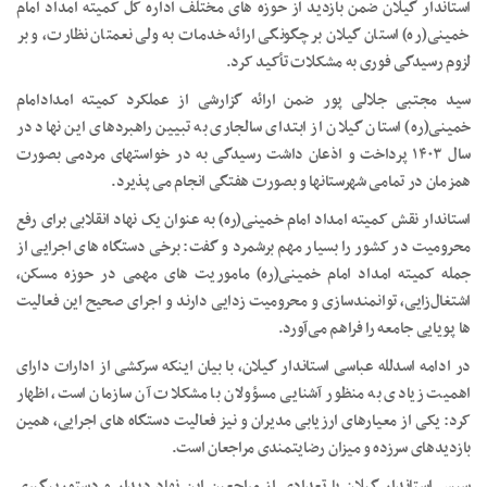
استاندار گیلان ضمن بازدید از حوزه های مختلف اداره کل کمیته امداد امام
خمینی(ره) استان گیلان بر چگونگی ارائه خدمات به ولی نعمتان نظارت، و بر
لزوم رسیدگی فوری به مشکلات تأکید کرد.
سید مجتبی جلالی پور ضمن ارائه گزارشی از عملکرد کمیته امدادامام
خمینی(ره) استان گیلان از ابتدای سالجاری به تبیین راهبردهای این نهاد در
سال ۱۴۰۳ پرداخت و اذعان داشت رسیدگی به در خواستهای مردمی بصورت
همزمان در تمامی شهرستانها و بصورت هفتگی انجام می پذیرد.
استاندار نقش کمیته امداد امام خمینی(ره) به عنوان یک نهاد انقلابی برای رفع
محرومیت‌ در کشور را بسیار مهم برشمرد و گفت: برخی دستگاه های اجرایی از
جمله کمیته امداد امام خمینی(ره) ماموریت های مهمی در حوزه مسکن،
اشتغال‌زایی، توانمندسازی و محرومیت زدایی دارند و اجرای صحیح این فعالیت
ها پویایی جامعه را فراهم می‌آورد.
در ادامه اسدلله عباسی استاندار گیلان، با بیان اینکه سرکشی از ادارات دارای
اهمیت زیادی به منظور آشنایی مسؤولان با مشکلات آن سازمان است، اظهار
کرد: یکی از معیارهای ارزیابی مدیران و نیز فعالیت دستگاه های اجرایی، همین
بازدیدهای سرزده و میزان رضایتمندی مراجعان است.
سپس استاندار گیلان با تعدادی از مراجعین این نهاد دیدار و دستورپیگیری