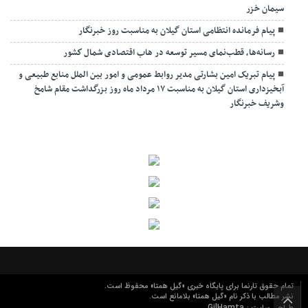
سیمان خزر
پیام فرمانده انتظامی استان گیلان به مناسبت روز خبرنگار
رسانه‌ها، قطب‌نمای مسیر توسعه در هاب اقتصادی شمال كشور
پیام تبریک امین بشارتی مدیر روابط عمومی و امور بین الملل منابع طبیعی و
آبخیزداری استان گیلان به مناسبت ۱۷ مرداد ماه روز بزرگداشت مقام شامخ
وشریف خبرنگار
تمام حقوق تارنما برای پایگاه خبری «گیل همتا» محفوظ است.
نشر مطالب با ذکر نام «گیل همتا» بلامانع است.
GilHamta