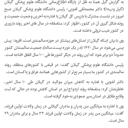
به گزارش گیل همتا به نقل از پایگاه اطلاع‌رسانی دانشگاه علوم پزشکی گیلان
(گیل وب‌دا)؛ دکتر محمدتقی آشوبی- رئیس دانشگاه علوم پزشکی گیلان صبح
امروز در نشست مشترک با بازرس کل گیلان با اشاره به آخرین وضعیت جمعیت و
روند شکل گیری آن در کشور، اظهار کرد: متاسفانه در سال های اخیر روند باروری
در کشور شیب نزولی داشته است.
وی با بیان اینکه گیلان از استان‌های پیشتاز در حوزه سالمندی است، افزود: پیش
بینی می‌شود در سال ۱۴۲۰ (در یک دوره بیست ساله)، جمعیت سالمندان کشور
حدوداً دو برابر شود که این روند در دیگر کشورها طی ۱۰۰ سال اتفاق افتاده است.
رئیس دانشگاه علوم پزشکی گیلان گفت: در قیاس با کشورهای منطقه، روند
سالمندی در کشور ما بسیار سریع‌تر از کشورهایی همانند عراق و پاکستان است.
دکتر آشوبی با اشاره به کاهش میزان موالید در گیلان طی ۱۰ سال اخیر،
خاطرنشان کرد: متاسفانه روند ازدواج نیز در استان کاهش بوده در حالی که ثبت
وقایع طلاق در استان سیر صعودی به خود گرفته است.
وی با اشاره به میانگین سن پدران و مادران گیلانی در زمان ولادت اولین فرزند،
گفت: میانگین سن پدر در زمان ولادت اولین فرزند ۳۳ سال و برای مادران ۲۹
سال است.