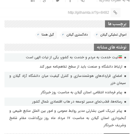
به اشتراک بگذارید :
http://gilhamta.ir/?p=8482
برچسب ها
اموال تملیکی گیلان
دادگستری گیلان
گیل همتا
نوشته های مشابه
نیت خدمت به مردم و خدمت به کشور، یکی از نیات الهی است
ارتباط دانشگاه و صنعت باید از سطح تفاهم‌نامه عبور کند
امضای قراردادهای هوشمندسازی و کنترل کیفیت میان دانشگاه آزاد گیلان و
سیمان خزر
پیام فرمانده انتظامی استان گیلان به مناسبت روز خبرنگار
رسانه‌ها، قطب‌نمای مسیر توسعه در هاب اقتصادی شمال كشور
پیام تبریک امین بشارتی مدیر روابط عمومی و امور بین الملل منابع طبیعی و
آبخیزداری استان گیلان به مناسبت ۱۷ مرداد ماه روز بزرگداشت مقام شامخ
وشریف خبرنگار