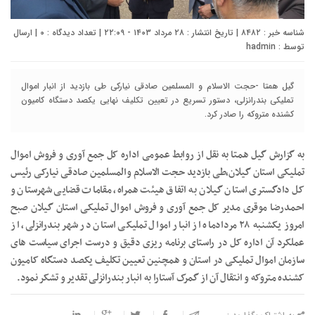
شناسه خبر : ۸۴۸۲ | تاریخ انتشار : ۲۸ مرداد ۱۴۰۳ - ۲۲:۰۹ | تعداد دیدگاه :
۰
| ارسال
توسط :
hadmin
گیل همتا -حجت الاسلام و المسلمین صادقی نیارکی طی بازدید از انبار اموال
تملیکی بندرانزلی، دستور تسریع در تعیین تکلیف نهایی یکصد دستگاه کامیون
کشنده متروکه را صادر کرد.
به گزارش گیل همتا به نقل از روابط عمومی اداره کل جمع آوری و فروش اموال
تملیکی استان گیلان،طی بازدید حجت الاسلام والمسلمین صادقی نیارکی رئیس
کل دادگستری استان گیلان به اتفاق هیئت همراه، مقامات قضایی شهرستان و
احمدرضا موقری مدیر کل جمع آوری و فروش اموال تملیکی استان گیلان صبح
امروز یکشنبه ۲۸ مردادماه از انبار اموال تملیکی استان در شهر بندرانزلی، از
عملکرد آن اداره کل در راستای برنامه ریزی دقیق و درست اجرای سیاست های
سازمان اموال تملیکی در استان و همچنین تعیین تکلیف یکصد دستگاه کامیون
کشنده متروکه و انتقال آن از گمرک آستارا به انبار بندرانزلی تقدیر و تشکر نمود.