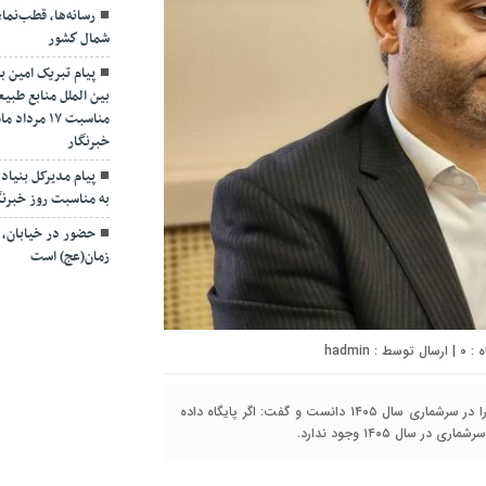
رسانه‌ها، قطب‌نم
شمال كشور
پیام تبریک امین ب
بین الملل منابع طبیع
مناسبت ۱۷ 
خبرنگار
پیام مدیرکل بنیاد 
به مناسبت روز خبرنگ
حضور در خیابان، ت
زمان(عج) است
۰
| ارسال توسط :
hadmin
گیل همتا -مدیرکل پست گیلان، یکی از چشم اندازهای مهم جی.نف را در سرشماری سال ۱۴۰۵ دانست و گفت: اگر پایگاه داده
ال ۱۴۰۵ وجود ندارد.