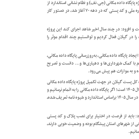
ژه پایگاه داده مکانی (جی.نف) و نظام نشانی استاندارد از
سال ۹۶، اظهار کرد: این پروژه در استمرار قانون الزام اختصاص شماره ملی و کد پستی که در دهه ۷۰ آغاز شد، در دستور کار
 و افزود: در چند سال اخیر شاهد اجرای کند این پروژه
تانی جی.نف را در گیلان فعال کردیم و توانستیم چند اقدام موثر را
اد پایگاه داده مکانی، به روزرسانی پایگاه داده مکانی،
ام با کمک شهرداری‌ها و دهیاری‌ها و… دانست و تصریح
ده و به موازات هم پیش می‌رود.
ه کل پست گیلان در جهت تکمیل پروژه پایگاه داده مکانی
شد و اضافه کرد: یکی از چشم‌اندازهای مهم جی.نف، سرشماری سال ۱۴۰۵ است؛ اگر پایگاه داده مکانی را به اتمام نرسانیم و
پلاک‌های هوشمند را نصب نکنیم، عملا اجرای سرشماری ثبتی مبنا در سال ۱۴۰۵ براساس استاندارد و شیوه نامه تعریف شده،
لزوم تکمیل پروژه مذکور تا پایان سال ۱۴۰۴، بیان کرد: باید از فرصت در اختیار برای نصب پلاک و کد پستی
خی از شهرهای استان پیشگام بوده و وضعیت خوبی دارند،
سانیم.