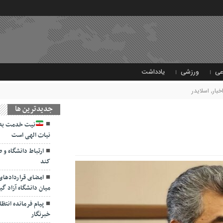
عی
ورزشی
یادداشت
خبار
,
اسلایدر
جديدترين ها
نیت خدمت به 
نیات الهی است
ارتباط دانشگاه و 
کند
امضای قراردادها
میان دانشگاه آزاد گی
پیام فرمانده انتظ
خبرنگار