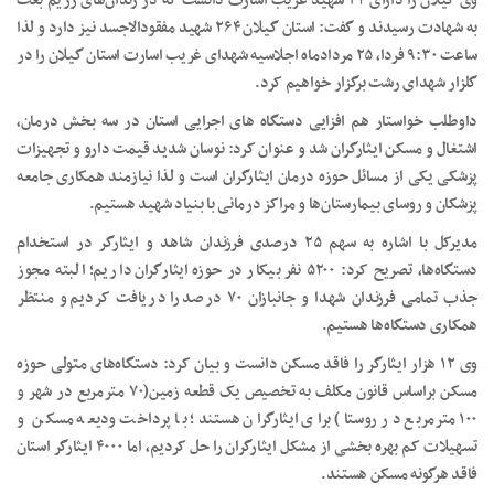
وی گیلان را دارای ۴۲ شهید غریب اسارت دانست که در زندان‌های رژیم بعث
به شهادت رسیدند و گفت: استان گیلان ۲۶۴ شهید مفقودالاجسد نیز دارد و لذا
ساعت ۹:۳۰ فردا، ۲۵ مردادماه اجلاسیه شهدای غریب اسارت استان گیلان را در
گلزار شهدای رشت برگزار خواهیم کرد.
داوطلب خواستار هم افزایی دستگاه های اجرایی استان در سه بخش درمان،
اشتغال و مسکن ایثارگران شد و عنوان کرد: نوسان شدید قیمت دارو و تجهیزات
پزشکی یکی از مسائل حوزه درمان ایثارگران است و لذا نیازمند همکاری جامعه
پزشکان و روسای بیمارستان‌ها و مراکز درمانی با بنیاد شهید هستیم.
مدیرکل با اشاره به سهم ۲۵ درصدی فرزندان شاهد و ایثارگر در استخدام
دستگاه‌ها، تصریح کرد: ۵۲۰۰ نفر بیکار در حوزه ایثارگران داریم؛ البته مجوز
جذب تمامی فرزندان شهدا و جانبازان ۷۰ درصد را دریافت کردیم و منتظر
همکاری دستگاه‌ها هستیم.
وی ۱۲ هزار ایثارگر را فاقد مسکن دانست و بیان کرد: دستگاه‌های متولی حوزه
مسکن براساس قانون مکلف به تخصیص یک قطعه زمین(۷۰ مترمربع در شهر و
۱۰۰ مترمربع در روستا) برای ایثارگران هستند؛ با پرداخت ودیعه مسکن و
تسهیلات کم بهره بخشی از مشکل ایثارگران را حل کردیم، اما ۴۰۰۰ ایثارگر استان
فاقد هرگونه مسکن هستند.