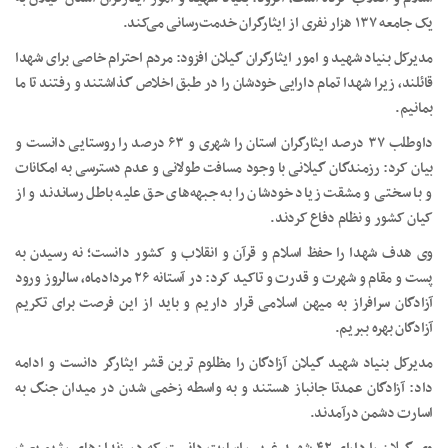
یک جامعه ۱۳۷ هزار نفری از ایثارگران خدمت‌رسانی می‌کند.
مدیرکل بنیاد شهید و امور ایثارگران گیلان افزود: مردم احترام خاصی برای شهدا
قائلند، زیرا شهدا تمام دارایی خودشان را در طبق اخلاص گذاشتند و رفتند تا ما
بمانیم.
داوطلب ۳۷ درصد ایثارگران استان را شهری و ۶۳ درصد را روستایی دانست و
بیان کرد: رزمندگان گیلانی با وجود مسافت طولانی و عدم دسترسی به امکانات
و با سختی و مشقت زیاد خودشان را به جبهه‌های حق علیه باطل رساندند و از
کیان کشور و نظام دفاع کردند.
وی هدف شهدا را حفظ اسلام و قرآن و انقلاب و کشور دانست؛ نه رسیدن به
پست و مقام و شهرت و قدرت و تاکید کرد: در آستانه ۲۶ مردادماه، سالروز ورود
آزادگان سرافراز به میهن اسلامی قرار داریم و باید از این فرصت برای تکریم
آزادگان بهره ببریم.
مدیرکل بنیاد شهید گیلان آزادگان را مظلوم ترین قشر ایثارگر دانست و ادامه
داد: آزادگان عمدتا جانباز هستند و به واسطه زخمی شدن در میدان جنگ به
اسارت دشمن درآمدند.