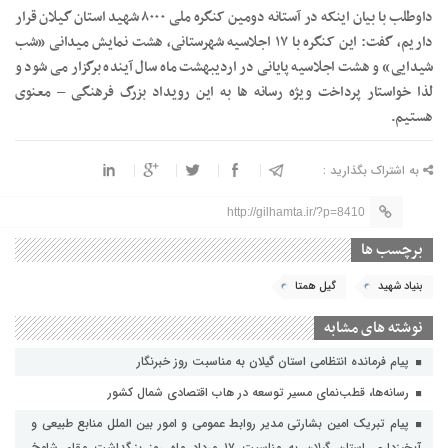
داوطلب با بیان اینکه در آستانه دومین کنگره ملی ۸۰۰۰ شهید استان گیلان قرار
داریم، گفت: این کنگره با ۱۷ اجلاسیه شهرستانی، هشت نمایش میدانی «شب
شیدایی» و هشت اجلاسیه پایانی در اردیبهشت ماه سال آینده برگزار می شود و
لذا خواستار پرداخت ویژه رسانه ها به این رویداد بزرگ فرهنگی – معنوی
هستیم.
به اشتراک بگذارید :
http://gilhamta.ir/?p=8410
برچسب ها
بنیاد شهید
گیل همتا
نوشته های مشابه
پیام فرمانده انتظامی استان گیلان به مناسبت روز خبرنگار
رسانه‌ها، قطب‌نمای مسیر توسعه در هاب اقتصادی شمال كشور
پیام تبریک امین بشارتی مدیر روابط عمومی و امور بین الملل منابع طبیعی و
آبخیزداری استان گیلان به مناسبت ۱۷ مرداد ماه روز بزرگداشت مقام شامخ