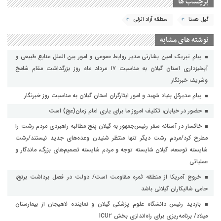
برچسب ها
گیل همتا
منطقه آزاد انزلی
نوشته های مشابه
پیام تبریک امین بشارتی مدیر روابط عمومی و امور بین الملل منابع طبیعی و
آبخیزداری استان گیلان به مناسبت ۱۷ مرداد ماه روز بزرگداشت مقام شامخ
وشریف خبرنگار
پیام مدیرکل بنیاد شهید و امور ایثارگران استان گیلان به مناسبت روز خبرنگار
حضور در خیابان، تکلیف امروز ما برای یاری امام زمان(عج) است
خاکسار در آستانه سفر رئیس‌جمهور به گیلان پنج مطالبه راهبردی مردم رشت را
مطرح کرد/مردم رشت دیگر تنها منتظر شنیدن وعده‌های جدید نیستند/رشت
شایسته توسعه، گیلان شایسته توجه و مردم شایسته تصمیم‌های بزرگ، ماندگار و
عملیاتی
خروج آمریکا از منطقه ثمره مقاومت است/ دولت در فصل برداشت برنج،
حامی شالیکاران گیلانی باشد
بازدید رئیس دانشگاه علوم پزشکی گیلان و نماینده لاهیجان از بیمارستان
میلاد/ برنامه‌ریزی برای راه‌اندازی بخش ICU۲