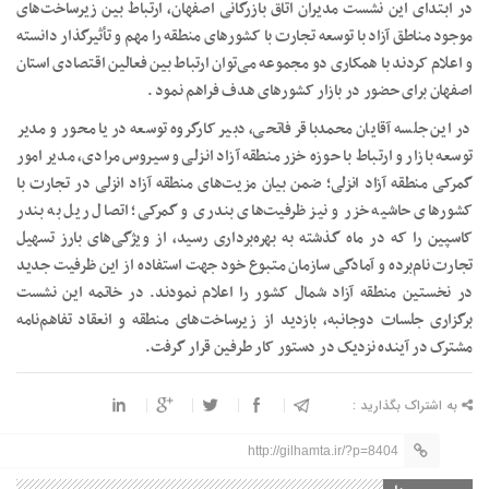
در ابتدای این نشست مدیران اتاق بازرگانی اصفهان، ارتباط بین زیرساخت‌های
موجود مناطق آزاد با توسعه تجارت با کشورهای منطقه را مهم و تأثیرگذار دانسته
و اعلام کردند با همکاری دو مجموعه می‌توان ارتباط بین فعالین اقتصادی استان
اصفهان برای حضور در بازار کشورهای هدف فراهم نمود .
در این جلسه آقایان محمدباقر فاتحی، دبیر کارگروه توسعه دریا محور و مدیر
توسعه بازار و ارتباط با حوزه خزر منطقه آزاد انزلی و سیروس مرادی، مدیر امور
گمرکی منطقه آزاد انزلی؛ ضمن بیان مزیت‌های منطقه آزاد انزلی در تجارت با
کشورهای حاشیه خزر و نیز ظرفیت‌های بندری و گمرکی؛ اتصال ریل به بندر
کاسپین را که در ماه گذشته به بهره‌برداری رسید، از ویژگی‌های بارز تسهیل
تجارت نام‌برده و آمادگی سازمان متبوع خود جهت استفاده از این ظرفیت جدید
در نخستین منطقه آزاد شمال کشور را اعلام نمودند. در خاتمه این نشست
برگزاری جلسات دوجانبه، بازدید از زیرساخت‌های منطقه و انعقاد تفاهم‌نامه
مشترک در آینده نزدیک در دستور کار طرفین قرار گرفت.
به اشتراک بگذارید :
http://gilhamta.ir/?p=8404