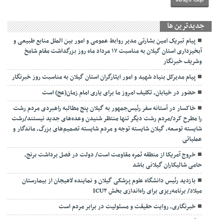
جديدترين ها
پیام تبریک امین بشارتی مدیر روابط عمومی و امور بین الملل منابع طبیعی و
آبخیزداری استان گیلان به مناسبت ۱۷ مرداد ماه روز بزرگداشت مقام شامخ
وشریف خبرنگار
پیام مدیرکل بنیاد شهید و امور ایثارگران استان گیلان به مناسبت روز خبرنگار
حضور در خیابان، تکلیف امروز ما برای یاری امام زمان(عج) است
خاکسار در آستانه سفر رئیس‌جمهور به گیلان پنج مطالبه راهبردی مردم رشت
را مطرح کرد/مردم رشت دیگر تنها منتظر شنیدن وعده‌های جدید نیستند/رشت
شایسته توسعه، گیلان شایسته توجه و مردم شایسته تصمیم‌های بزرگ، ماندگار و
عملیاتی
خروج آمریکا از منطقه ثمره مقاومت است/ دولت در فصل برداشت برنج،
حامی شالیکاران گیلانی باشد
بازدید رئیس دانشگاه علوم پزشکی گیلان و نماینده لاهیجان از بیمارستان
میلاد/ برنامه‌ریزی برای راه‌اندازی بخش ICU۲
خبرنگاری، روایت حقیقت و مسئولیت‌ در برابر مردم است