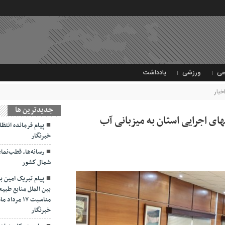
عی
ورزشی
یادداشت
خبار
جديدترين ها
ای اجرایی استان به میزبانی آب
پیام فرمانده انتظ
خبرنگار
رسانه‌ها، قطب‌نم
شمال كشور
پیام تبریک امین ب
بین الملل منابع طبیع
مناسبت ۱۷ 
خبرنگار