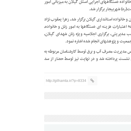
واده دستگاههای اجرایی استان گیلان به میزبانی امور
(ره) شهربیجار برگزار شد.
و خانواده استانداری گیلان برگزار شد، زهرا یعقوب نژاد
دیرکل دفتر امور زنان و خانواده استانداری گیلان به اختصاص ۱% اعتبارات هزینه ای دستگاهها به امور زنان و خانواده،
صب مدیریتی، برگزاری اجلاسیه ویژه زنان شهدای گیلان،
 جمعیت و پژوهشهای انجام شده اشاره نمود.
 مدیریت مصرف آب و برق توسط کارشناسان مربوطه به
ن نشست پرداخته شد و در نهایت نیز توسط حضار از سد
http://gilhamta.ir/?p=8334