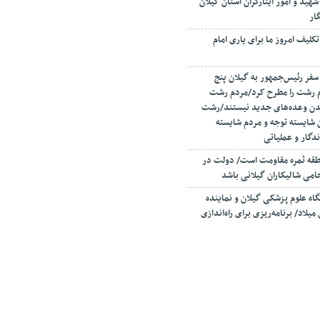
شهید و امور ایثارگران استان گیلان
ار
کلیف امروز ما برای یاری امام
سفر رئیس‌جمهور به گیلان پنج
م رشت را مطرح کرد/مردم رشت
یدن وعده‌های جدید نیستند/رشت
 شایسته توجه و مردم شایسته
دگار و عملیاتی
نطقه ثمره مقاومت است/ دولت در
می شالیکاران گیلانی باشد
اه علوم پزشکی گیلان و نماینده
میلاد/ برنامه‌ریزی برای راه‌اندازی