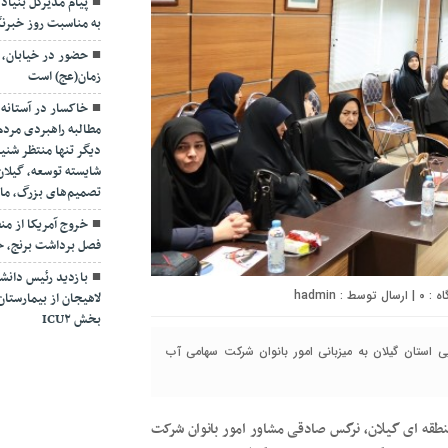
پیام مدیرکل بنیاد 
به مناسبت روز خبرنگ
حضور در خیابان، ت
زمان(عج) است
خاکسار در آستانه 
مطالبه راهبردی مرد
دیگر تنها منتظر شن
شایسته توسعه، گیلان
تصمیم‌های بزرگ، مان
خروج آمریکا از م
فصل برداشت برنج، حا
بازدید رئیس دانشگ
۰
| ارسال توسط :
hadmin
لاهیجان از بیمارستان 
بخش ICU۲
ی استان گیلان به میزبانی امور بانوان شرکت سهامی آب
طقه ای گیلان، نرگس صادقی مشاور امور بانوان شرکت