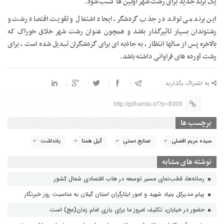
یک برند جدید برای رشت شهر اولین ها کسب شود.
این برند می تواند در جذب گردشگر، ایجاد اشتغال و تقویت اقتصاد رشت و
رشتوندان بسیار تاثیرگذار باشد و همچون عنوان رشت شهر خلاق خوراک که
بالاخره پس از سالها انتظار ، به جاذبه ای برای گردشگران تبدیل شده است ، برای
رشت آورده های فراوانی داشته باشد.
به اشتراک بگذارید :
http://gilhamta.ir/?p=8309
برچسب ها
سیده مریم‌‌ افضلی
صنایع دستی
گیل همتا
یادداشت
نوشته های مشابه
رسانه‌ها، قطب‌نمای مسیر توسعه در هاب اقتصادی شمال كشور
پیام مدیرکل بنیاد شهید و امور ایثارگران استان گیلان به مناسبت روز خبرنگار
حضور در خیابان، تکلیف امروز ما برای یاری امام زمان(عج) است