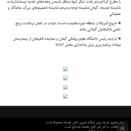
را مطرح کرد/مردم رشت دیگر تنها منتظر شنیدن وعده‌های جدید نیستند/رشت
شایسته توسعه، گیلان شایسته توجه و مردم شایسته تصمیم‌های بزرگ، ماندگار و
عملیاتی
خروج آمریکا از منطقه ثمره مقاومت است/ دولت در فصل برداشت برنج،
حامی شالیکاران گیلانی باشد
بازدید رئیس دانشگاه علوم پزشکی گیلان و نماینده لاهیجان از بیمارستان
میلاد/ برنامه‌ریزی برای راه‌اندازی بخش ICU۲
تمام حقوق تارنما برای پایگاه خبری «گیل همتا» محفوظ است.
نشر مطالب با ذکر نام «گیل همتا» بلامانع است.