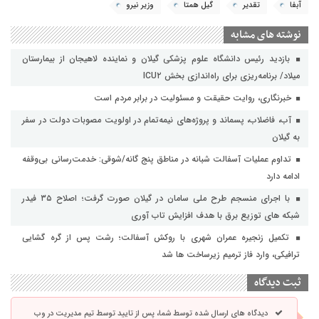
آبفا
تقدیر
گیل همتا
وزیر نیرو
نوشته های مشابه
بازدید رئیس دانشگاه علوم پزشکی گیلان و نماینده لاهیجان از بیمارستان
میلاد/ برنامه‌ریزی برای راه‌اندازی بخش ICU۲
خبرنگاری، روایت حقیقت و مسئولیت‌ در برابر مردم است
آب، فاضلاب، پسماند و پروژه‌های نیمه‌تمام در اولویت مصوبات دولت در سفر
به گیلان
تداوم عملیات آسفالت‌ شبانه در مناطق پنج گانه/شوقی: خدمت‌رسانی بی‌وقفه
ادامه دارد
با اجرای منسجم طرح ملی سامان در گیلان صورت گرفت؛ اصلاح ۳۵ فیدر
شبکه های توزیع برق با هدف افزایش تاب آوری
تکمیل زنجیره عمران شهری با روکش آسفالت؛ رشت پس از گره گشایی
ترافیکی، وارد فاز ترمیم زیرساخت ها شد
ثبت دیدگاه
دیدگاه های ارسال شده توسط شما، پس از تایید توسط تیم مدیریت در وب