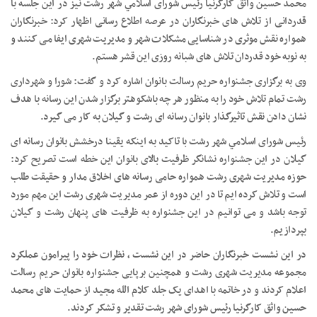
محمد حسین واثق کارگرنیا رئیس شورای اسلامي شهر رشت نیز در این جلسه با
قدردانی از تلاش های خبرنگاران در عرصه اطلاع رسانی اظهار کرد: خبرنگاران
همواره نقش موثری در شناسایی مشکلات شهر و مدیریت شهری ایفا می کنند و
به نوبه خود قدردان تلاش های شبانه روزی این قشر هستم.
وی به برگزاری جشنواره حریم رسالت بانوان اشاره کرد و گفت: شورا و شهرداری
رشت تمام تلاش خود را به منظور هر چه باشکوهتر برگزار شدن این رسانه با هدف
نشان دادن نقش تاثیرگذار بانوان رسانه ای رشت و گیلان به کار می گیرد.
رئیس شورای اسلامي شهر رشت با تاکید به اینکه یقینا درخشش بانوان رسانه ای
گیلان در این جشنواره نشانگر ظرفیت بالای بانوان این خطه است تصریح کرد:
حوزه مدیریت شهری رشت همواره حامی رسانه های اخلاق مدار و حقیقت طلب
است و تلاش کرده ایم تا در این دوره از عمر مدیریت شهری رشت این مهم مورد
توجه باشد‌ و می توانیم در این جشنواره به ظرفیت های پنهان رشت و گیلان
بپردازیم.
در این نشست خبرنگاران حاضر در این نشست ، نظرات خود را پیرامون عملکرد
مجموعه مدیریت شهری رشت و همچنین برپایی جشنواره بانوان حریم رسالت
اعلام کردند و در خاتمه با اهدای یک جلد کلام الله مجید از حمایت های محمد
حسین واثق کارگرنیا رئیس شورای شهر رشت تقدیر و تشکر کردند.