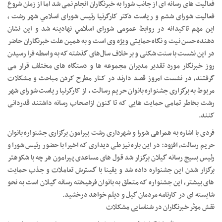
فعالیت های رسانه ای از جانب شورا به خبرنگاران انجام نمی شد اما از زمان شروع
فعالیت شورای ششم و ریاست دکتر کارگرنیا رئیس شورای اسلامي شهر رشت ،
این مهم تاکیدانه در روابط عمومی شورای اسلامي نهادینه شد و این نشان
دهنده حسن نیت و نگاه حمایتی ویژه وی است و به همین علت خبرنگاران حاضر
در این نشست با سنت شکنی و بر خلاف سال‌های گذشته که به واسطه فرا رسیدن
روز خبرنگار مورد تقدیر مدیران مجموعه ها و دستگاه های مختلف قرار می
گرفتند، در نشست امروز قصد دارند در کنار مطرح کردن مباحث و مشکلات
مربوط به برگزاری جشنواره بانوان حریم رسالت ، از کارگرنیا ریاست شورای شهر
رشت بخاطر تمامی حمایت هایی که تا کنون ازاصحاب رسانه داشتند قدردانی
کنند.
فردی با اشاره به همراهی شورا و شهرداری رشت پیرامون برگزاری جشنواره بانوان
حریم رسالت، افزود: در این باره نیز طی دیداری که اخیرا با حضور رئیس شورا و
رئیس بسیج رسانه گیلان برگزار شد قول های مساعدی پیرامون هر چه با شکوهتر
برگزار شدن این جشنواره داده شد و یقینا با گسترش تعاملات و جذب حمایت
های بیشتر، این جشنواره که متعلق به بانوان فرهیخته رسانه گیلان است به نحو
شایسته ای در کارنامه مردمان گیل و دیلم خواهد درخشید.
نقش موثر خبرنگاران در شناسایی مشکلات