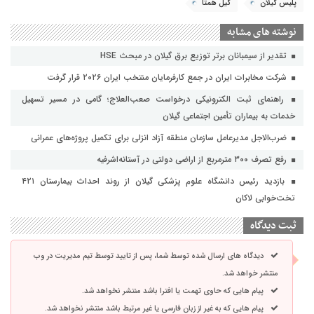
پلیس گیلان
گیل همتا
نوشته های مشابه
تقدیر از سیمبانان برتر توزیع برق گیلان در مبحث HSE
شرکت مخابرات ایران در جمع کارفرمایان منتخب ایران ۲۰۲۶ قرار گرفت
راهنمای ثبت الکترونیکی درخواست صعب‌العلاج؛ گامی در مسیر تسهیل
خدمات به بیماران تأمین اجتماعی گیلان
ضرب‌الاجل مدیرعامل سازمان منطقه آزاد انزلی برای تکمیل پروژه‌های عمرانی
رفع تصرف ۳۰۰ مترمربع از اراضی دولتی در آستانه‌اشرفیه
بازدید رئیس دانشگاه علوم پزشکی گیلان از روند احداث بیمارستان ۴۲۱
تخت‌خوابی لاکان
ثبت دیدگاه
دیدگاه های ارسال شده توسط شما، پس از تایید توسط تیم مدیریت در وب
منتشر خواهد شد.
پیام هایی که حاوی تهمت یا افترا باشد منتشر نخواهد شد.
پیام هایی که به غیر از زبان فارسی یا غیر مرتبط باشد منتشر نخواهد شد.