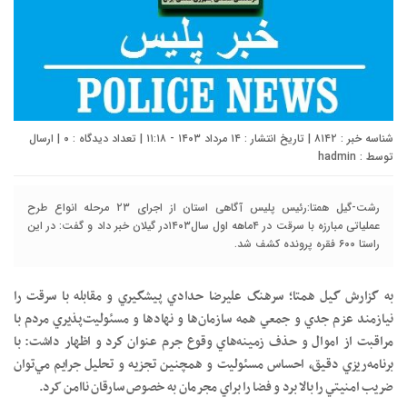
شناسه خبر : ۸۱۴۲ | تاریخ انتشار : ۱۴ مرداد ۱۴۰۳ - ۱۱:۱۸ | تعداد دیدگاه :
۰
| ارسال
توسط :
hadmin
رشت-گیل همتا:رئيس پليس آگاهي استان از اجراي ۲۳ مرحله انواع طرح
عملياتي مبارزه با سرقت در ۴ماهه اول سال۱۴۰۳در گيلان خبر داد و گفت: در اين
راستا ۶۰۰ فقره پرونده كشف شد.
به گزارش گیل همتا؛ سرهنگ عليرضا حدادي پيشگيري و مقابله با سرقت را
نيازمند عزم جدي و جمعي همه سازمان‌ها و نهادها و مسئوليت‌پذيري مردم با
مراقبت از اموال و حذف زمينه‌هاي وقوع جرم عنوان كرد و اظهار داشت: با
برنامه‌ريزي دقيق، احساس مسئوليت و همچنين تجزيه و تحليل جرايم مي‌توان
ضريب امنيتي را بالا برد و فضا را براي مجرمان به خصوص سارقان ناامن کرد.