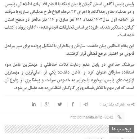
رئيس پليس آگاهي استان گيلان با بيان اينكه با انجام اقدامات اطلاعاتي، پليسي
و در عمليات‌هاي جداگانه، با اجراي ۲۳ مرحله انواع طرح عملياتي مبارزه با سرقت
در ۴ماهه اول سال۱۴۰۳ تعداد ۴۱۱ نفر سارق و ۱۱۴ نفر مالخر در سطح استان
گيلان دستگير شدند، افزود: بر اساس تحقيقات انجام شده ۶۰۰ فقره پرونده کشف
شده است.
اين مقام انتظامي بيان داشت: سارقان و مالخران با تشكيل پرونده براي سير مراحل
قانوني در اختيار مرجع قضائي قرار گرفتند.
سرهنگ حدادي در پايان عدم رعايت نکات حفاظتي را مهمترين عامل سوء
استفاده سارقان عنوان کرد و اذعان داشت: يکي از اصلي‌ترين و مهمترين
اولويت‌هاي پليس، برخورد با جرايم به خصوص سرقت و پيشگيري از وقوع آن
است که اين مهم با تلاش شبانه‌روزي کارکنان انتظامي به جد دنبال مي‌شود.
به اشتراک بگذارید :
http://gilhamta.ir/?p=8142
برچسب ها