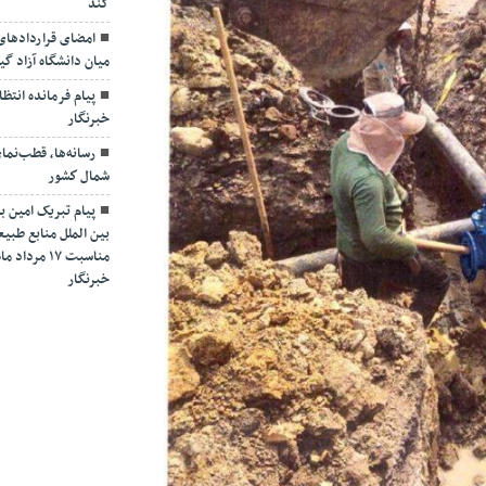
کند
امضای قراردادها
میان دانشگاه آزاد گی
پیام فرمانده انتظ
خبرنگار
رسانه‌ها، قطب‌نم
شمال كشور
پیام تبریک امین ب
بین الملل منابع طبیع
مناسبت ۱۷ 
خبرنگار