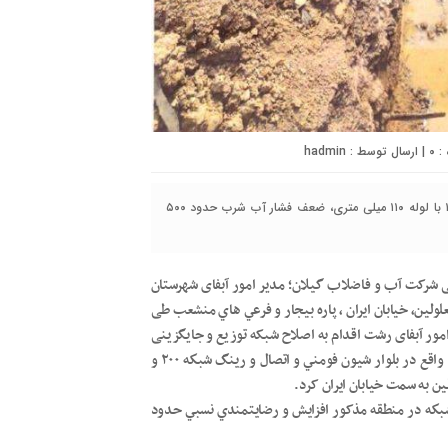
۰
| ارسال توسط :
hadmin
گیل همتا -با اجرای عملیات اصلاح شبکه توزیع و جایگزینی لوله ۱۶۰ با لوله ۱۱۰ میلی متری، ضعف فشار آب شرب حدود ۵۰۰
ی شرکت آب و فاضلاب گیلان؛ مدیر امور آبفای شهرستان
ی افت محسوس فشار شبكه در انتهاي ۲۰متري معلولين، خيابان ايران ، پاره بيجار و فرعي هاي منشعب طی
ر آبفای رشت اقدام به اصلاح شبکه توزیع و جایگزینی
لوله ۱۶۰ با لوله ۱۱۰ میلی متری به طول ۲۰۰ متر در كوچه آسايش ۱۰ واقع در بلوار شيون فومني و اتصال و رينگ شبكه ۲۰۰ و
شبكه در منطقه مذکور افزايش و رضايتمندي نسبي حدود