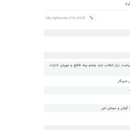
http://gilhamta.ir/?p=8100
ت تراز انقلاب باید چشم بینا، قاطع و مهربان ادارات
برنگار ‌
گیلان و سیمان خزر