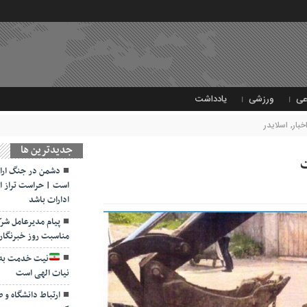
عی
ورزشی
یادداشت
خبار
,
اسلایدر
جديدترين ها
دشمن در جنگ اراد
است | حراست تراز ان
ادارات باشد
پیام مدیرعامل شرک
مناسبت روز خبرنگار 
نیت خدمت به 
نیات الهی است
ارتباط دانشگاه و 