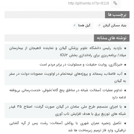
http://gilhamta.ir/?p=8118
برچسب ها
بنیاد مسکن گیلان
گیل همتا
نوشته های مشابه
بازدید رئیس دانشگاه علوم پزشکی گیلان و نماینده لاهیجان از بیمارستان
میلاد/ برنامه‌ریزی برای راه‌اندازی بخش ICU۲
خبرنگاری، روایت حقیقت و مسئولیت‌ در برابر مردم است
آب، فاضلاب، پسماند و پروژه‌های نیمه‌تمام در اولویت مصوبات دولت در سفر
به گیلان
تداوم عملیات آسفالت‌ شبانه در مناطق پنج گانه/شوقی: خدمت‌رسانی بی‌وقفه
ادامه دارد
با اجرای منسجم طرح ملی سامان در گیلان صورت گرفت؛ اصلاح ۳۵ فیدر
شبکه های توزیع برق با هدف افزایش تاب آوری
تکمیل زنجیره عمران شهری با روکش آسفالت؛ رشت پس از گره گشایی
ترافیکی، وارد فاز ترمیم زیرساخت ها شد