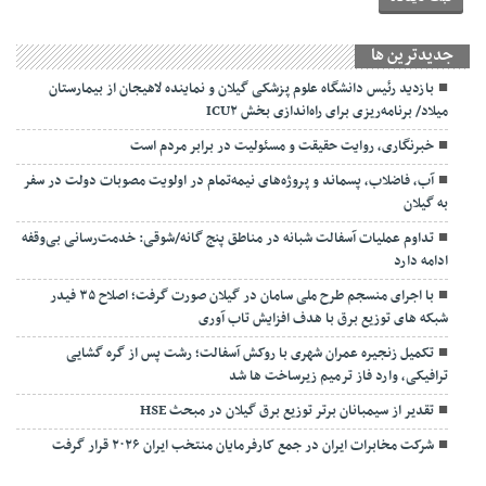
جديدترين ها
بازدید رئیس دانشگاه علوم پزشکی گیلان و نماینده لاهیجان از بیمارستان
میلاد/ برنامه‌ریزی برای راه‌اندازی بخش ICU۲
خبرنگاری، روایت حقیقت و مسئولیت‌ در برابر مردم است
آب، فاضلاب، پسماند و پروژه‌های نیمه‌تمام در اولویت مصوبات دولت در سفر
به گیلان
تداوم عملیات آسفالت‌ شبانه در مناطق پنج گانه/شوقی: خدمت‌رسانی بی‌وقفه
ادامه دارد
با اجرای منسجم طرح ملی سامان در گیلان صورت گرفت؛ اصلاح ۳۵ فیدر
شبکه های توزیع برق با هدف افزایش تاب آوری
تکمیل زنجیره عمران شهری با روکش آسفالت؛ رشت پس از گره گشایی
ترافیکی، وارد فاز ترمیم زیرساخت ها شد
تقدیر از سیمبانان برتر توزیع برق گیلان در مبحث HSE
شرکت مخابرات ایران در جمع کارفرمایان منتخب ایران ۲۰۲۶ قرار گرفت