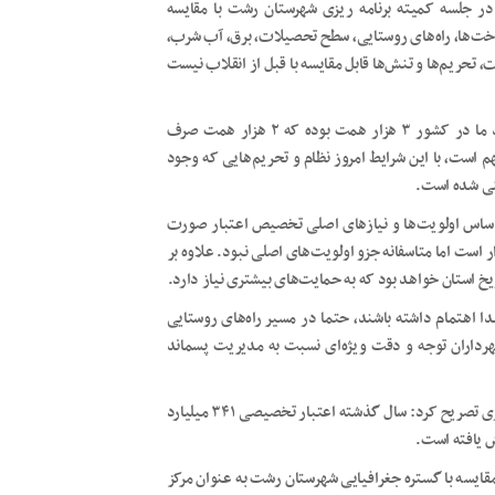
؛ مهندس کیا عاشوری امروز، ۱۳ مردادماه در جلسه کمیته برنامه ریزی شهرستان رشت با مقایسه
اخت‌ها، راه‌های روستایی، سطح تحصیلات، برق، آب شرب،
ل این ۴۵ سال با وجود تهدیدات، تحریم‌ها و تنش‌ها قابل مقایسه با قبل از انقلاب نیست
فرماندار شهرستان رشت با بیان اینکه بنابر گزارش‌ها میزان درآمد ما در کشور ۳ هزار همت بوده که ۲ هزار همت صرف
 است، با این شرایط امروز نظام و تحریم‌هایی که وجود
ساس اولویت‌ها و نیازهای اصلی تخصیص اعتبار صورت
است اما متاسفانه جزو اولویت‌های اصلی نبود. علاوه بر
یخ استان خواهد بود که به حمایت‌های بیشتری نیاز دارد.
 اهتمام داشته باشند، حتما در مسیر راه‌های روستایی
هرداران توجه و دقت ویژه‌ای نسبت به مدیریت پسماند
فرماندار رشت در خصوص اعتبار تخصیصی به شهرستان در سالجاری تصریح کرد: سال گذشته اعتبار تخصیصی ۳۴۱ میلیارد
قایسه با گستره جغرافیایی شهرستان رشت به عنوان مرکز