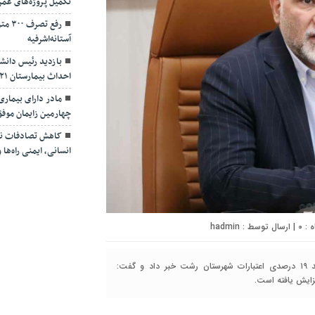
تکمیل پروژه‌های عمر
رفع ت
آستانه‌اشرفیه
بازدید رئیس دانشگ
احداث بیمارستان ۴۲۱ تخت‌خوابی لاکان
مادر دارای بیمار
چهارمین زایمان موف
کاهش تصادفات نیا
انسانی، ایمنی راه‌ه
۰
| ارسال توسط :
hadmin
رشت-گیل همتا:فرماندار رشت در جلسه کمیته برنامه ریزی از رشد ۱۹ درصدی اعتبارات شهرستان رشت خبر داد و گفت: