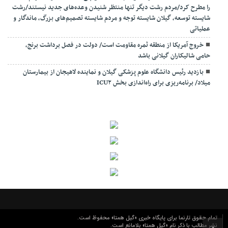
را مطرح کرد/مردم رشت دیگر تنها منتظر شنیدن وعده‌های جدید نیستند/رشت
شایسته توسعه، گیلان شایسته توجه و مردم شایسته تصمیم‌های بزرگ، ماندگار و
عملیاتی
خروج آمریکا از منطقه ثمره مقاومت است/ دولت در فصل برداشت برنج،
حامی شالیکاران گیلانی باشد
بازدید رئیس دانشگاه علوم پزشکی گیلان و نماینده لاهیجان از بیمارستان
میلاد/ برنامه‌ریزی برای راه‌اندازی بخش ICU۲
تمام حقوق تارنما برای پایگاه خبری «گیل همتا» محفوظ است.
نشر مطالب با ذکر نام «گیل همتا» بلامانع است.