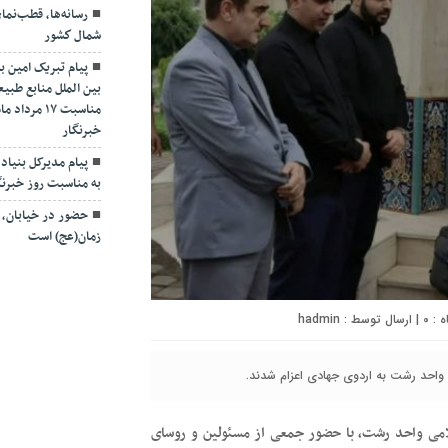
رسانه‌ها، قطب‌نم
شمال كشور
پیام تبریک امین ب
بین الملل منابع طبیع
مناسبت ۱۷ 
خبرنگار
پیام مدیرکل بنیاد 
به مناسبت روز خبرنگ
حضور در خیابان، ت
زمان(عج) است
۰
| ارسال توسط :
hadmin
سلامی واحد رشت، با حضور جمعی از مسئولین و روسای