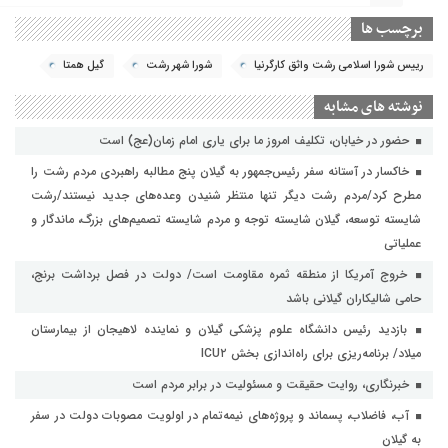
برچسب ها
رییس شورا اسلامی رشت واثق کارگرنیا
شورا شهر رشت
گیل همتا
نوشته های مشابه
حضور در خیابان، تکلیف امروز ما برای یاری امام زمان(عج) است
خاکسار در آستانه سفر رئیس‌جمهور به گیلان پنج مطالبه راهبردی مردم رشت را
مطرح کرد/مردم رشت دیگر تنها منتظر شنیدن وعده‌های جدید نیستند/رشت
شایسته توسعه، گیلان شایسته توجه و مردم شایسته تصمیم‌های بزرگ، ماندگار و
عملیاتی
خروج آمریکا از منطقه ثمره مقاومت است/ دولت در فصل برداشت برنج،
حامی شالیکاران گیلانی باشد
بازدید رئیس دانشگاه علوم پزشکی گیلان و نماینده لاهیجان از بیمارستان
میلاد/ برنامه‌ریزی برای راه‌اندازی بخش ICU۲
خبرنگاری، روایت حقیقت و مسئولیت‌ در برابر مردم است
آب، فاضلاب، پسماند و پروژه‌های نیمه‌تمام در اولویت مصوبات دولت در سفر
به گیلان