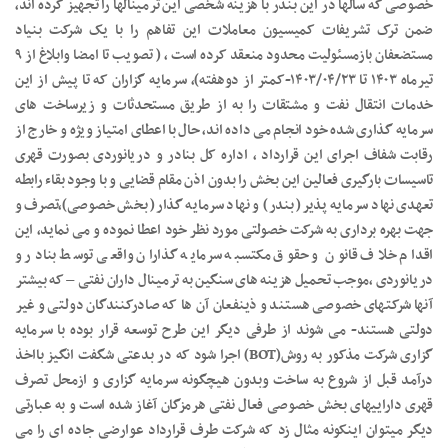
خصوصی که سالها در این بندر با هزینه شخصی این ترمینالها را تجهیز کرده اند،
ضمن ترک تشریفات کمیسیون معاملات این تفاهم را با یک شرکت بنیاد
مستضعفان بازمسئولیت محدود منعقد کرده است ، ( تصویب تا امضا وابلاغ از ٩
تیرماه ١۴٠٣ تا ١۴٠٣/٠۴/٢٣-کمتر از دوهفته)، سرمایه گزاران که تا پیش از این
خدمات انتقال نفت و مشتقات را به از طریق مستحدثات و زیرساخت های
سرمایه گذاری شده خود انجام می داده اند، حال با اعطای امتیاز ویژه و خارج از
رقابت شفاف اجرای این قرارداد ، اداره کل بنادر و دریانوردی بصورت قهرى
تاسیسات بارگیری فعالین این بخش را بدون اذن مقام قضایی و با وجود بقاء رابطه
تعهدی نهاد سرمایه پذیر( بندر) و نهاد سرمایه گذار( بخش خصوصی)،تصرف و
جهت بهره بردارى به شرکت خصولتی مورد نظر خود اعطا نموده و می نماید، این
اقدام خلاف قانون و حقوق مکتسبه سرمایه گذاران واقعی توسط بنادر و
دریانوردی ،موجب تحمیل هزینه های سنگین به ترمینال داران نفتی – که بیشتر
آنها شرکتهای خصوصی هستند و ذینفعان آن ها که صادرکنندگان دولتی و غیر
دولتی هستند- می شوند از طرفی دیگر این طرح توسعه قرار بوده با سرمایه
گزاری شرکت مذکور به روش(BOT) اجرا شود که در بدعتی شگفت انگیز بااخذ
درآمد قبل از شروع به ساخت وبدون هیچگونه سرمایه گزاری و ازمحل تصرف
قهری داراییهای بخش خصوصی فعال نفتی هرمزگان آغاز شده است و به عبارتی
دیگر میتوان اینکونه مثال زد که شرکت طرف قرارداد عوارضی جاده ای را می