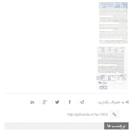
به اشتراک بگذارید :
http://gilhamta.ir/?p=7852
برچسب ها