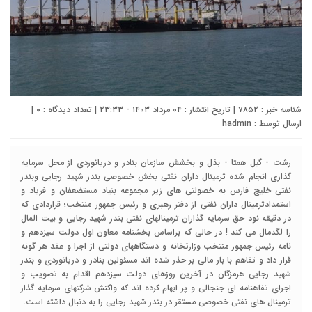
شناسه خبر : ۷۸۵۲ | تاریخ انتشار : ۰۴ مرداد ۱۴۰۳ - ۲۳:۳۳ | تعداد دیدگاه :
۰
|
ارسال توسط :
hadmin
رشت - گیل همتا - بذل و بخشش سازمان بنادر و دريانوردي از محل سرمايه
گذارى انجام شده ترمينال داران نفتي بخش خصوصى بندر شهيد رجايي وبندر
نفتي خليج فارس به خصولتي هاي زير مجموعه بنياد مستضعفان و فرياد و
استمدادترمینال داران نفتی از دفتر رهبری و رئیس جمهور منتخب؛ قراردادی که
در دقیقه نود حق سرمایه گذاران ترمینالهای نفتی بندر شهید رجایی و بیت المال
را لگدمال می کند ! در حالی که براساس بخشنامه معاون اول دولت سیزدهم و
نامه رئیس جمهور منتخب وزارتخانه و دستگاههای دولتی از اجرا و عقد هر گونه
قرار داد و تفاهم با بار مالی بر حذر شده اند مسئولین بنادر و دریانوردی و بندر
شهید رجایی هرمزگان در آخرین روزهای دولت سیزدهم اقدام به تصویب و
اجرای تفاهنامه ای جنجالی و پر ابهام کرده اند که واکنش شرکتهای سرمایه گذار
ترمینال های نفتی خصوصى مستقر در بندر شهید رجایی را به دنبال داشته است.