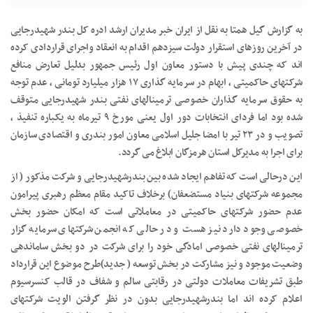
به گزارش گیل همتا به نقل از ایران خبر مدیران ارشد ادره کل بندر شهیدرجایی
در آخرین روزهای استقرار دولت سیزدهم اقدام به انعقاد واجرای قراردادى کرده
اند که چندی پیش با دستور معاون اول رئیس جمهور بدلیل تعارض منافع
شرکتهای حاکمیتی ، ابهام در سرمایه گذاری ۱۷ هزار میلیارد تومانی ، عدم توجه
به حقوق سرمایه گذاران خصوصی ترمینالهای نفتی بندر شهیدرجایی متوقف
شده بود اما فردای انتخابات دور اول یعنی مورخ ۹ تیرماه به یکباره تنفیذ ،
تصویب و در ٢٣ تیر با امضا جلیل اسلامی معاون امور بندرى و اقتصادی سازمان
برای اجرا به مدیرکل استان هرمزگان ابلاغ می گردد.
این درحالی است که تفاهم ایجاد شده بین بندرشهیدرجایی و شرکت مذکور ( از
مجموعه شرکتهای بنیاد مستضعفان) برخلاف تاکید مقام معظم رهبری پیرامون
عدم حضور شرکتهای حاکمیتی در معاملاتی است که امکان حضور بخش
خصوصی وجود دارد نیز هست و در حالی که انجمن شرکتهای سرمایه گزار
ترمینالهای نفتی خصوصى امادگی خود را برای شرکت در دو بخش ساماندهی
وضعیت موجود و نیز مشارکت در بخش توسعه ( جدید)طرح موضوع این قرارداد
طبق تشریفات معاملات دولتی در رقابتی سالم و شفاف در قالب کنسرسیوم
اعلام کرده اند اما بندرشهیدرجایی بدون در نظر گرفتن الویت شرکتهای