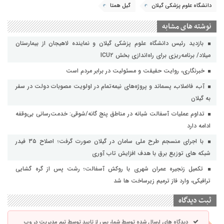
دانشگاه علوم پزشکی گیلان
گیل همتا
نوشته های مشابه
بازدید رئیس دانشگاه علوم پزشکی گیلان و نماینده لاهیجان از بیمارستان
میلاد/ برنامه‌ریزی برای راه‌اندازی بخش ICU۲
خبرنگاری، روایت حقیقت و مسئولیت‌ در برابر مردم است
آب، فاضلاب، پسماند و پروژه‌های نیمه‌تمام در اولویت مصوبات دولت در سفر
به گیلان
تداوم عملیات آسفالت‌ شبانه در مناطق پنج گانه/شوقی: خدمت‌رسانی بی‌وقفه
ادامه دارد
با اجرای منسجم طرح ملی سامان در گیلان صورت گرفت؛ اصلاح ۳۵ فیدر
شبکه های توزیع برق با هدف افزایش تاب آوری
تکمیل زنجیره عمران شهری با روکش آسفالت؛ رشت پس از گره گشایی
ترافیکی، وارد فاز ترمیم زیرساخت ها شد
ثبت دیدگاه
دیدگاه های ارسال شده توسط شما، پس از تایید توسط تیم مدیریت در وب