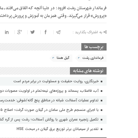
فرماندار شهرستان رشت افزود: در دنیا آنچه که اتفاق می‌افتد، 
«پرورش» قرار می‌گیرند. وقتی همزمان به آموزش و پرورش پرداخته 
به اشتراک بگذارید :
برچسب ها
فرمانداری رشت
گیل همتا
نوشته های مشابه
خبرنگاری، روایت حقیقت و مسئولیت‌ در برابر مردم است
آب، فاضلاب، پسماند و پروژه‌های نیمه‌تمام در اولویت مصوبات دول
تداوم عملیات آسفالت‌ شبانه در مناطق پنج گانه/شوقی: خدمت‌رسانی
با اجرای منسجم طرح ملی سامان در گیلان صورت گرفت؛ اصلاح ۳۵ فیدر شبکه های توزیع برق با هدف افزایش تاب آوری
تکمیل زنجیره عمران شهری با روکش آسفالت؛ رشت پس از گره گشای
تقدیر از سیمبانان برتر توزیع برق گیلان در مبحث HSE