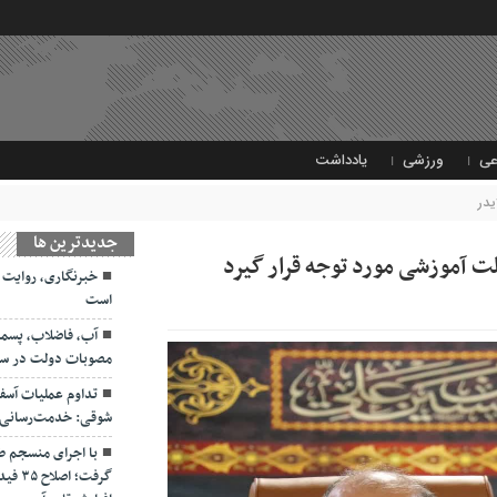
عی
ورزشی
یادداشت
یدر
جديدترين ها
ت آموزشی مورد توجه قرار گیرد
خبرنگاری، روایت 
است
آب، فاضلاب، پسمان
مصوبات دولت در سفر
تداوم عملیات آسفا
شوقی: خدمت‌رسانی بی
با اجرای منسجم ط
گرفت؛