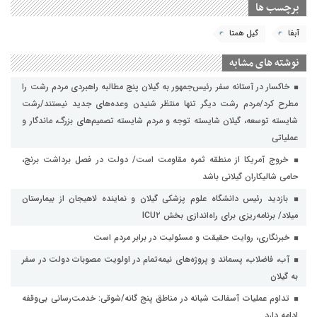
برچسب ها
آبفا
گیل همتا
نوشته های مشابه
خاکسار در آستانه سفر رئیس‌جمهور به گیلان پنج مطالبه راهبردی مردم رشت را
مطرح کرد/مردم رشت دیگر تنها منتظر شنیدن وعده‌های جدید نیستند/رشت
شایسته توسعه، گیلان شایسته توجه و مردم شایسته تصمیم‌های بزرگ، ماندگار و
عملیاتی
خروج آمریکا از منطقه ثمره مقاومت است/ دولت در فصل برداشت برنج،
حامی شالیکاران گیلانی باشد
بازدید رئیس دانشگاه علوم پزشکی گیلان و نماینده لاهیجان از بیمارستان
میلاد/ برنامه‌ریزی برای راه‌اندازی بخش ICU۲
خبرنگاری، روایت حقیقت و مسئولیت‌ در برابر مردم است
آب، فاضلاب، پسماند و پروژه‌های نیمه‌تمام در اولویت مصوبات دولت در سفر
به گیلان
تداوم عملیات آسفالت‌ شبانه در مناطق پنج گانه/شوقی: خدمت‌رسانی بی‌وقفه
ادامه دارد