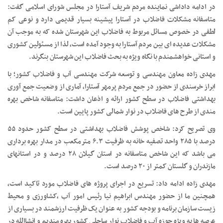
در ادامه داداشی نماینده مردم شریف آستارا در مجلس شورای اسلامی گفت:
متاسفانه مشکلات فاضلاب در آستارا پیشینه بسیار قدیمی دارد و نوعی کم
لطفی در خصوص مسائل مربوط به فاضلاب این شهرستان شده که به موجب آن
مشکلات عدیده ای بین مردم آستارا به وجود آمده است، لذا از مسئولین کشوری
و استانی خواهشمندم با نگاه ویژه به بحث فاضلاب این شهرستان بنگرند.
مهدی زاده معاون مهندسی و توسعه شرکت مهندسی آب و فاضلاب کشور؛ با
ابراز خرسندی از حضور در جمع مردم پرمهر آستارا، آماری از وضعیت جمع آوری
بهداشتی فاضلاب در سطح کشور ارائه و اذعان داشت: متاسفانه شاخص بهره
مندی از طرح های فاضلاب در نوار شمالی کشور پایین است.
وی تصریح کرد: شاخص پوشش فاضلاب بهداشتی در سطح کشور حدود ۵۵
درصد با ۲۸۵ واحد تصفیه خانه به ظرفیت ۶.۳ مترمکعب در مدار بهره برداری
می باشد که این شاخص متاسفانه در استان گیلان ۲۸ درصد و در استانهای
مازندران و گلستان کمتر از ۲۰ درصد است.
مهدی زاده ادامه داد: تسریع در اجرای پروژه های فاضلاب مورد تاکید است،
همچنین ما از حضور مهندس ابراهیم نیا رئیس امور آب ،کشاورزی و محیط
زیست سازمان برنامه و بودجه کشور به عنوان یک ظرفیت ارزشمند در بسیاری از
عرصه ها به ویژه حوزه آب و فاضلاب نوار ساحلی کشور بهره مندیم و انشاالله در