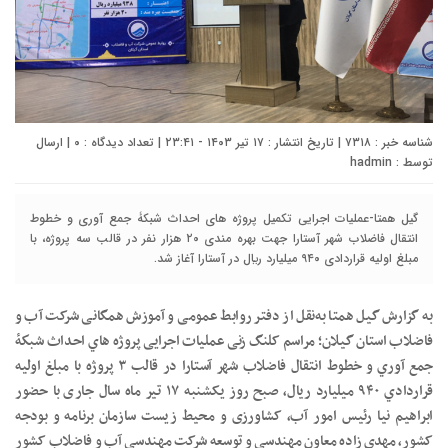
شناسه خبر : ۷۳۱۸ | تاریخ انتشار : ۱۷ تیر ۱۴۰۳ - ۲۳:۴۱ | تعداد دیدگاه :
۰
| ارسال
توسط :
hadmin
گیل همتا-عملیات اجرایی تکمیل پروژه هاي احداث شبكۀ جمع آوري و خطوط
انتقال فاضلاب شهر آستارا جهت بهره مندی ۲۰ هزار نفر در قالب سه پروژه، با
مبلغ اوليه قراردادي ۹۴۰ ميليارد ريال در آستارا آغاز شد.
به گزارش گیل همتا به‌نقل از دفتر روابط عمومی و آموزش همگانی شرکت آب و
فاضلاب استان گیلان؛ مراسم کلنگ زنی عملیات اجرایی پروژه هاي احداث شبكۀ
جمع آوري و خطوط انتقال فاضلاب شهر آستارا در قالب ۳ پروژه با مبلغ اوليه
قراردادي ۹۴۰ ميليارد ريال، صبح روز یکشنبه ۱۷ تیر ماه سال جاری با حضور
ابراهیم نیا رئیس امور آب، کشاورزی و محیط زیست سازمان برنامه و بودجه
کشور، مهدی زاده معاون مهندسی و توسعه شرکت مهندسی آب و فاضلاب کشور