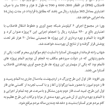
فاضلاب (PM) در اقطار 500، 600 و 700 به طول 2 هزار و 550 متر با صرف
اعتباری معادل 365 میلیارد ریال می باشد که مطابق با قرارداد در مدت زمان 14
ماه اجرایی خواهد شد.
وی؛ در مجموع اجرای ۶ کیلومتر شبکه جمع آوری و خطوط انتقال فاضلاب با
اعتباری بالغ بر ۹۴۰ میلیارد ریال را احجام اجرایی این ۳ پروژه عنوان کرد و
افزود: با اتمام و بهره برداری از این پروژه ها جمعیتی معادل ۲۰ هزار نفر تحت
پوشش قرار گرفته و از نتایج آن بهره مند خواهند شد.
شهاب زاده فرماندار شهرستان آستارا با تسلیت ایام سوگواری محرم گفت: یکی از
ماموریتهایی که در دولت سیزدهم مکلف به انجام آن بودیم اتمام پروژه های
ناتمام بود که یکی از مهمترین این پروژه ها، طرح جمع آوری بهداشتی فاضلاب
آستارا می باشد.
وی افزود: فاز اول این طرح بزرگ در اردیبهشت ماه سال جاری به اتمام رسید و
فاز دوم امروز با حضور شما بزرگواران آغاز و با کسب تجربه از کاستی های فاز
اول این طرح، امید است فاز دوم بدون مشکل و با سرعت هر چه تمام تر اجرایی و
با اتمام و بهره برداری از آن شیرینی بهره مندی از مزایا و برکات این طرح عظیم به
کام مردم عزیر آستارا بنشیند و دغدغه چندین ساله مردم مرتفع شود.