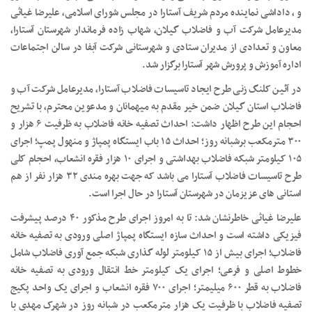
و ، داداشی نماینده مردم شریف آستارا در مجلس شورای اسلامی، علیرضا غیاثی
مدیرعامل شرکت آب و فاضلاب گیلان، شهاب زاده فرماندار شهرستان آستارا،
معاون و تعدادی از مدیران ستادی و شهرستانی شرکت آبفا در سالن اجتماعات
اداره آموزش و پرورش شهر آستارا برگزار شد.
در آئین کلنگ زنی طرح ایجاد تاسیسات فاضلاب آستارا، مدیرعامل شرکت آب و
فاضلاب استان گیلان ضمن خیر مقدم به میهمانان و مدعوین محترم، با تشریح
احجام این طرح اظهار داشت: احداث تصفیه خانه فاضلاب به ظرفیت ۶ هزار و
۳۰۰ مترمکعب برشبانه روز؛ احداث ۱۵ باب ایستگاه پمپاژ و منهول پمپ؛ اجرای
۱۰۵ کیلومتر شبکه فاضلاب بهداشتی و اجرای ۱۰ هزار فقره انشعاب، احجام کلی
طرح تاسیسات فاضلاب آستارا می باشد که جهت بهره مندی ۳۲ هزار نفر از هم
استانی های عزیزمان در شهرستان آستارا در حال اجرا است.
علیرضا غیاثی خاطرنشان شد: تا به امروز اجرای طرح مذکور ۴۰ درصد پیشرفت
فیزیکی داشته است و احداث سازه ایستگاه پمپاژ اصلی ورودی به تصفیه خانه
فاضلاب؛ اجرای بیش از ۱۵ کیلومتر لوله گذاری شبکه جمع آوری فاضلاب شامل
خطوط اصلی و فرعی؛ اجرای یک کیلومتر خط انتقال ورودی به تصفیه خانه
فاضلاب به قطر ۶۰۰ میلیمتر؛ اجرای ۷۰۰ فقره انشعاب و اجرای یک واحد پکیج
تصفیه فاضلاب با ظرفیت یک هزار مترمکعب در شبانه روز در شهرک مهدی با