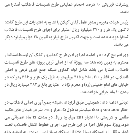
پیشرفت فیزیکی ۹۰ درصد احجام عملیاتی طرح تاسیسات فاضلاب آستارا می
باشد.
رئیس هیئت مدیره و مدیر عامل آبفای گیلان با اشاره به اعتبارات این طرح گفت:
تاکنون یک هزار و ۲۷۰ میلیارد ریال اعتبار برای اجرای طرح تاسیسات فاضلاب
آستارا هزینه شده است و جهت تکمیل طرح، نیاز به تامین ۲۸ هزار میلیارد دیگر
می باشد.
وی تصریح کرد: در ادامه اجرای این طرح که امروز کلگ آن توسط استاندار
محترم به زمین زده شد؛ سه پروژۀ که از اصلی ترین پروژه های طرح تاسیسات
فاضلاب آستارا می باشد شامل لوله گذاری شبکه جمع آوری فرعی و اصلی
فاضلاب در اقطار ۲۰۰، ۲۵۰ و ۳۱۵ میلیمتر به طول یک هزار و ۶۹۶ متر که در
خیابان های امام خمینی (ره) و محرم نژاد با اعتباری بالغ بر ۲۸۲ میلیارد ریال در
مدت ۱۰ ماه اجرایی خواهد شد.
غیاثی ادامه داد: همچنین طبق قرارداد، شبکه جمع آوری اصلی فاضلاب در
اقطار 400، 500 و 600 میلیمتر به طول یک هزار و 711 متر در خیابان های حکیم
نظامی و شریعتی با اعتبار 291 میلیارد ریال در مدت 12 ماه عملیاتی می
شود.پروژۀ سوم قابل اجرا در این طرح نیز، اجرای خطوط انتقال فاضلاب تحت
فشار و ثقلی از ایستگاه پمپاژ PS1 تا ایستگاه پمپاژ اصلی ورودی به تصفیه خانه