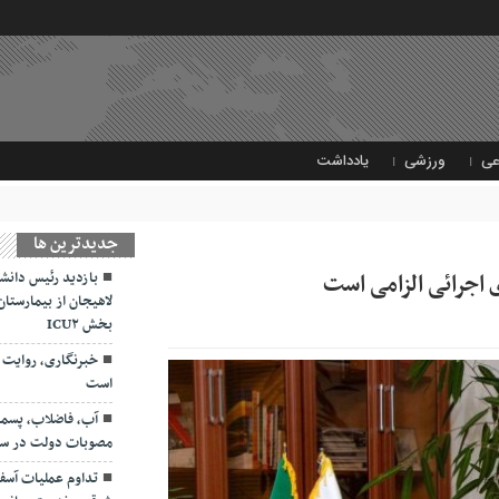
عی
ورزشی
یادداشت
جديدترين ها
 اجرائی الزامی است
بازدید رئیس دانشگ
لاهیجان از بیمارستان 
بخش ICU۲
خبرنگاری، روایت 
است
آب، فاضلاب، پسمان
مصوبات دولت در سفر
تداوم عملیات آسفا