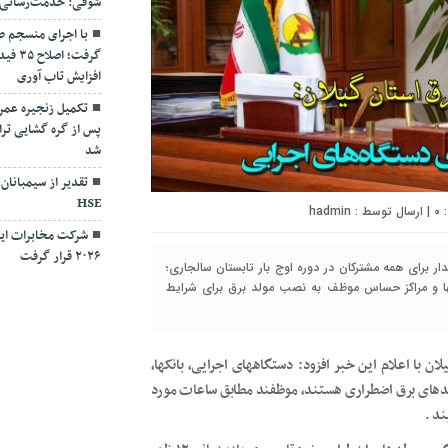
شوقی: خدمت‌رسانی بی
با اجرای منسجم ط
گرفت؛
افزایش تاب آوری
تکمیل زنجیره عمر
پس از گره گشایی ترا
شد
تقدیر از سیمبانان
HSE
۰
| ارسال توسط :
hadmin
شرکت مخابرات ایر
۲۰۲۶ قرار گرفت
 براي همه مشتركان در دوره اوج بار تابستان سالجاری؛
تانها و مراكز حساس موظف به نصب مولد برق برای شرایط
ن با اعلام این خبر افزود: دستگاههای اجرایی، بانکها،
ولدهای برق اضطراری هستند، موظفند مطابق ساعات مورد
ند .