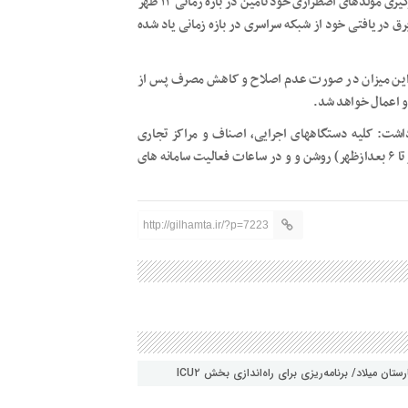
وی با اشاره به الزام مجتمع های تجاری و فروشگاههای بزرگ در بکارگیری مولدهای اضطراری خود تامین در بازه زمانی ۱۲ ظهر
ن برق دریافتی خود از شبکه سراسری در بازه زمانی یاد شده
 این میزان در صورت عدم اصلاح و کاهش مصرف پس از
 و اعمال خواهد شد.
داشت: کلیه دستگاههای اجرایی، اصناف و مراکز تجاری
موظفند مولدهای اضطراری خود را در ساعات اوج مصرف (۱۲ ظهر تا ۶ بعدازظهر) روشن و و در ساعات فعالیت سامانه های
http://gilhamta.ir/?p=7223
ن میلاد/ برنامه‌ریزی برای راه‌اندازی بخش ICU۲