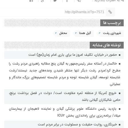
به اشتراک بگذارید :
http://gilhamta.ir/?p=7571
برچسب ها
شهرداری رشت
گیل همتا
محفل
نوشته های مشابه
حضور در خیابان، تکلیف امروز ما برای یاری امام زمان(عج) است
خاکسار در آستانه سفر رئیس‌جمهور به گیلان پنج مطالبه راهبردی مردم رشت را
مطرح کرد/مردم رشت دیگر تنها منتظر شنیدن وعده‌های جدید نیستند/رشت
شایسته توسعه، گیلان شایسته توجه و مردم شایسته تصمیم‌های بزرگ، ماندگار و
عملیاتی
خروج آمریکا از منطقه ثمره مقاومت است/ دولت در فصل برداشت برنج،
حامی شالیکاران گیلانی باشد
بازدید رئیس دانشگاه علوم پزشکی گیلان و نماینده لاهیجان از بیمارستان
میلاد/ برنامه‌ریزی برای راه‌اندازی بخش ICU۲
خبرنگاری، روایت حقیقت و مسئولیت‌ در برابر مردم است