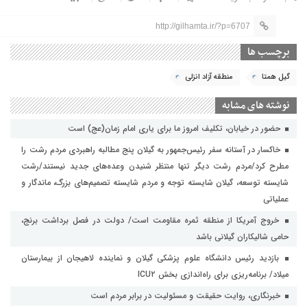
http://gilhamta.ir/?p=6707
برچسب ها
گیل همتا
منطقه آزاد انزلی
نوشته های مشابه
حضور در خیابان، تکلیف امروز ما برای یاری امام زمان(عج) است
خاکسار در آستانه سفر رئیس‌جمهور به گیلان پنج مطالبه راهبردی مردم رشت را
مطرح کرد/مردم رشت دیگر تنها منتظر شنیدن وعده‌های جدید نیستند/رشت
شایسته توسعه، گیلان شایسته توجه و مردم شایسته تصمیم‌های بزرگ، ماندگار و
عملیاتی
خروج آمریکا از منطقه ثمره مقاومت است/ دولت در فصل برداشت برنج،
حامی شالیکاران گیلانی باشد
بازدید رئیس دانشگاه علوم پزشکی گیلان و نماینده لاهیجان از بیمارستان
میلاد/ برنامه‌ریزی برای راه‌اندازی بخش ICU۲
خبرنگاری، روایت حقیقت و مسئولیت‌ در برابر مردم است