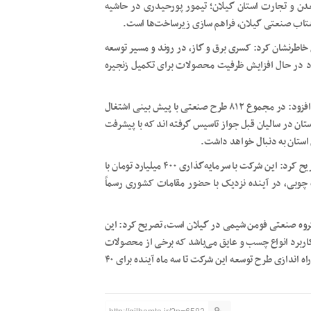
عدن و تجارت استان گیلان؛ تیمور پورحیدری در حاشیه
خاطرنشان کرد: کسری برق و گاز، در روند و مسیر توسعه
د در حال افزایش ظرفیت محصولات برای تکمیل زنجیره
دکتر پورحیدری با بیان اینکه توسعه صنعتی در استان تداوم دارد افزود: در مجموع ۸۱۲ طرح صنعتی با پیش بینی اشتغال
ذاری ۲۱هزار و ۵۹۸ میلیارد ریال در استان در سالیان قبل جواز تاسیس گرفته اند که با پیشرفت
استان به دنبال خواهد داشت.
مدیر کل صمت استان گیلان در بازدید از شرکت اندیشه هامرز تشریح کرد: این شرکت با سرمایه‌گذاری ۴۰۰ میلیارد تومان با
ه چوبی، در آینده نزدیک با حضور مقامات کشوری رسماً
ازدید از شرکت دقیق شیمی که یکی از ۷ شرکت گروه صنعتی فومن شیمی در گیلان است، تصریح کرد: این
ر حال تولید قریب به ۱۰۰ نوع محصول پرکاربرد انواع چسب و عایق می‌باشد که برخی از محصولات
آن در مورد استفاده سه خودرو ساز بزرگ کشور است و در صورت راه اندازی طرح توسعه این شرکت تا سه ماه آینده برای ۴۰