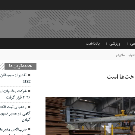
عی
ورزشی
یادداشت
خبار
,
اسلایدر
جديدترين ها
اخت‌ها است
تقدیر از سیمبانان
HSE
شرکت مخابرات ایر
۲۰۲۶ قرار گرفت
راهنمای ثبت الکت
گامی در مسیر تسهیل
گیلان
ضرب‌الاجل مدیرعام