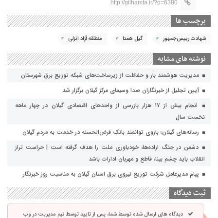
http://gilhamta.ir/?p=6380
برچسب ها
شهادت رییس‌جمهور
گیل همتا
منطقه آزاد انزلی
نوشته های مشابه
مدیریت هوشمند بار و حفاظت از زیرساخت‌های شبکه توزیع برق شهرستان
آیین تجلیل از خبرنگاران صدا وسیمای مرکز گیلان برگزار شد
انجام بیش از ۱۷ هزار بازرسی از واحدهای اقتصادی گیلان در چهار ماهه
نخست سال
رسانه‌های گیلان؛ بازوی توانمند بانک قرض‌الحسنه در خدمت به مردم گیلان
دشمن در جنگ اراده‌ها، خودباوری ملت را هدف گرفته است | حراست تراز
انقلاب باید چشم بینا، قاطع و مهربان ادارات باشد
پیام مدیرعامل شرکت توزیع نیروی برق استان گیلان به مناسبت روز خبرنگار ‌
ثبت دیدگاه
دیدگاه های ارسال شده توسط شما، پس از تایید توسط تیم مدیریت در وب