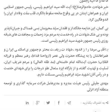
انا لله و انا الیه راجعون
خبر شهادت خادم‌الرضا(ع)؛ آیت الله سید ابراهیم رئیسی، رئیس جمهور اسلامی
ایران و همراهان ایشان در پی وقوع سانحه سقوط بالگرد، قلب ملت وفادار ایران را
اندوهگین‌ کرد.
بی گمان، این ضایعه جانگداز و فقدان سیّد محرومان بسی غمناک و جبران‌ناپذیر‌
بوده و بی شک شهادت در راه خدمت به مردم مزد زحمات و مجاهدت های شبانه
روزی رئیس جمهور شهید سید ابراهیم رئیسی است.
با قلبی سرشار از اندوه، شهادت ریاست محترم جمهوری اسلامی ایران و
همراهانشان را به پیشگاه حضرت ولی عصر (ارواحنا فداه)، رهبر معظم و فرزانه
انقلاب؛ حضرت آیت‌الله امام خامنه‌ای (مد ظله العالی) و مردم شریف ایران،
تسلیت و تهنیت گفته، و از بارگاه ایزد متعال علو‌ درجات را برای شهدای خدمت
و در رأس آنان؛ شهید سیّد ابراهیم رئیسی مسئلت‌ دارم.
مهدی جلیلی رئیس هیئت مدیره و مدیرعامل شرکت سرمایه گذاری و توسعه
منطقه آزاد انزلی
به اشتراک بگذارید :