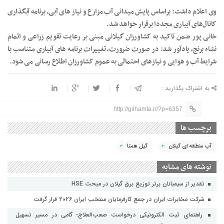
وی اعلام داشت: براساس پایش میدانی آب مزارع و نیاز های آبی، برنامه آبگذاری
کانال‌های آبیاری مجددا برقرار خواهد شد.
خانی پور ضمن تاکید به کشاورزان گیلانی مبنی بر رعایت تقویم زراعی و اتمام
نشاء برنج، یادآور شد: در صورت ضرورت، تغییرات برنامه های آبیاری متناسب با
شرایط آب و هوایی و نیازهای احتمالی به عموم کشاورزان اطلاع رسانی می شود.
به اشتراک بگذارید :
http://gilhamta.ir/?p=6357
برچسب ها
آب منطقه ای گیلان
گیل همتا
نوشته های مشابه
تقدیر از سیمبانان برتر توزیع برق گیلان در مبحث HSE
شرکت مخابرات ایران در جمع کارفرمایان منتخب ایران ۲۰۲۶ قرار گرفت
راهنمای ثبت الکترونیکی درخواست صعب‌العلاج؛ گامی در مسیر تسهیل