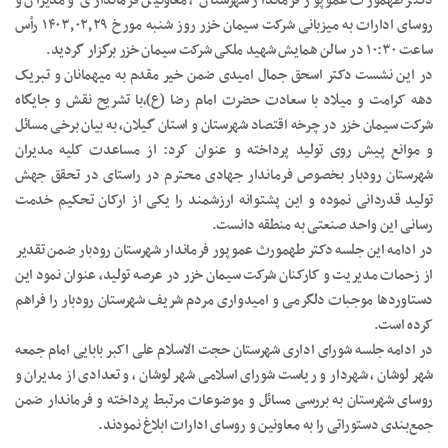
دکتر طهمورث عموپور فرماندار شهرستان ، معاونین فرمانداری و مدیران و
روسای ادارات به میزبانی شرکت سیمان خزر روز شنبه مورخ ۱۴۰۳٫۰۲٫۲۹ رأس
ساعت ۱۰:۳۰ در سالن همایش‌ شهید ملکی شرکت سیمان خزر برگزار گردید.
در این نشست دکتر اسحق جمال امیدی ضمن خیر مقدم به میهمانان و تبریک
دهه کرامت و میلاد با سعادت حضرت امام رضا (ع)،با تشریح نقش و جایگاه
شرکت سیمان خزر در چرخه اقتصاد شهرستان و استان گیلان، به بیان برخی مسائل
و موانع پیش روی تولید پرداخته و عنوان کرد: از مساعدت کلیه مدیران
شهرستان رودبار بخصوص فرماندار جهادی محترم در راستای در تحقق جهش
تولید قدردانی نموده و این پشتوانه ارزشمند را یکی از ارکان تحکیم خدمت
رسانی این واحد صنعتی به منطقه دانست.
در ادامه این جلسه دکتر طهمورث عموپور فرماندار شهرستان رودبار ضمن تقدیر
از زحمات مدیریت و کارکنان شرکت سیمان خزر در عرصه تولید، عنوان نمود این
دستاورد‌ها موجبات دلگرمی و امیدواری مردم شریف شهرستان رودبار را فراهم
کرده است.
در ادامه جلسه شورای اداری شهرستان حجت الاسلام علی اکبر بابایی امام جمعه
شهر لوشان ، شهردار و ریاست شورای اسلامی شهر لوشان ، و تعدادی از مدیران و
روسای شهرستان به بررسی مسائل و موضوعات مرتبط پرداخته و فرماندار ضمن
جمع‌بندی دستوراتی را به معاونین و روسای ادارات ابلاغ نمودند.