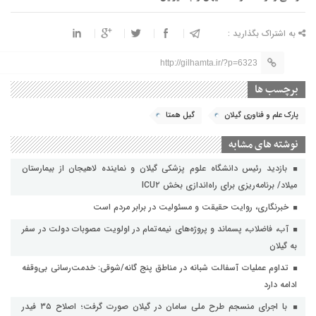
به اشتراک بگذارید :
http://gilhamta.ir/?p=6323
برچسب ها
پارک علم و فناوری گیلان
گیل همتا
نوشته های مشابه
بازدید رئیس دانشگاه علوم پزشکی گیلان و نماینده لاهیجان از بیمارستان
میلاد/ برنامه‌ریزی برای راه‌اندازی بخش ICU۲
خبرنگاری، روایت حقیقت و مسئولیت‌ در برابر مردم است
آب، فاضلاب، پسماند و پروژه‌های نیمه‌تمام در اولویت مصوبات دولت در سفر
به گیلان
تداوم عملیات آسفالت‌ شبانه در مناطق پنج گانه/شوقی: خدمت‌رسانی بی‌وقفه
ادامه دارد
با اجرای منسجم طرح ملی سامان در گیلان صورت گرفت؛ اصلاح ۳۵ فیدر