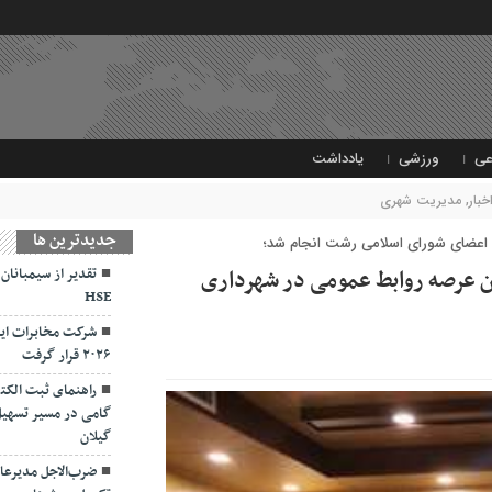
عی
ورزشی
یادداشت
خبار
,
مدیریت شهری
جديدترين ها
و اعضای شورای اسلامی رشت انجام شد؛
ان عرصه روابط عمومی در شهرداری
تقدیر از سیمبانان
HSE
شرکت مخابرات ایر
۲۰۲۶ قرار گرفت
راهنمای ثبت الکت
گامی در مسیر تسهیل
گیلان
ضرب‌الاجل مدیرعام