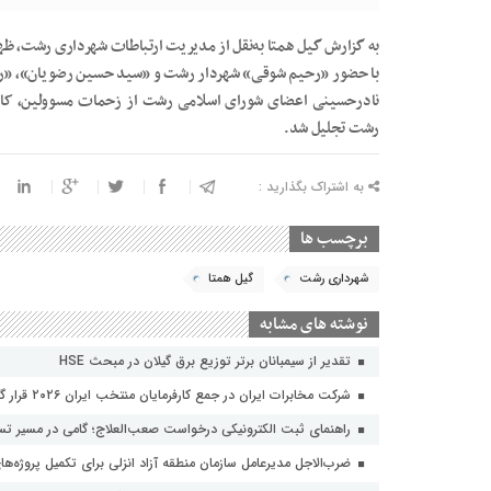
به گزارش گیل همتا به‌نقل از مدیریت ارتباطات شهرداری رشت، ظه
با حضور «رحیم شوقی» شهردار رشت و «سید حسین رضویان»، «رض
نادرحسینی اعضای شورای اسلامی رشت از زحمات مسوولین، کارش
رشت تجلیل شد.
به اشتراک بگذارید :
برچسب ها
شهرداری رشت
گیل همتا
نوشته های مشابه
تقدیر از سیمبانان برتر توزیع برق گیلان در مبحث HSE
شرکت مخابرات ایران در جمع کارفرمایان منتخب ایران ۲۰۲۶ قرار گرفت
راهنمای ثبت الکترونیکی درخواست صعب‌العلاج؛ گامی در مسیر تسه
ضرب‌الاجل مدیرعامل سازمان منطقه آزاد انزلی برای تکمیل پروژه‌ها