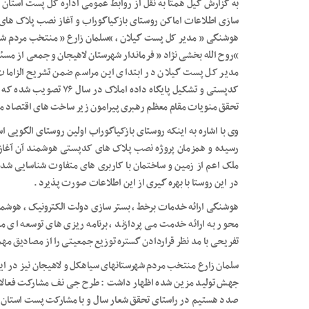
سازی اطلاعات اماکن روستای بازکیاگوراب و آغاز نصب پلاک ه
هوشنگی ” مدیر کل پست گیلان ، “سلمان زارع ” منتخب مردم شه
“روح الله بخشی نژاد ” فرماندار شهرستان لاهیجان و جمعی از مسئو
مدیر کل پست گیلان در ابتدای این مراسم ضمن تشریح الزامات 
کدپستی و تشکیل پایگاه داد
تحقق منویات مقام معظم رهبری پیرامون زیر ساخت های اقتصاد مق
وی با اشاره به اینکه روستای بازکیاگوراب اولین روستای الگویی 
ملک اعم از زمین و ساختمان با کاربری های متفاوت شناسایی شده
در این روستا با بهره گیری از این اطلاعات صورت پذیرد .
هوشنگی ارائه خدمات برخط ، بستر سازی دولت الکترونیک ، هوشم
محور به ارائه خدمت می پردازند ، برنامه ریزی های توسعه ای م
تفریحی با مد نظر قراردادن گستره توزیع جمعیتی را از مصادیق مه
سلمان زارع منتخب مردم شهرستانهای سیاهکل و لاهیجان نیز در این 
جهش تولید مزین شده اظهار داشت : طرح جی نف مشارکت فعالانه
صدد هستیم در راستای تحقق شعار سال و با مشارکت پست استان نس