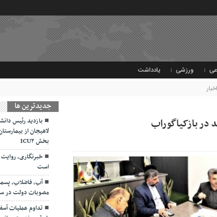
عی
ورزشی
یادداشت
خبار
جديدترين ها
 در بازکیاگوراب
بازدید رئیس دانشگ
لاهیجان از بیمارستان 
بخش ICU۲
خبرنگاری، روایت 
است
آب، فاضلاب، پسمان
مصوبات دولت در سفر
تداوم عملیات آسفا