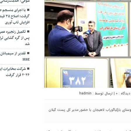
شوقی: خدمت‌رسانی بی
با اجرای منسجم ط
گرفت؛
افزایش تاب آوری
تکمیل زنجیره عمر
پس از گره گشایی ترا
شد
تقدیر از سیمبانان
HSE
شرکت مخابرات ایر
۲۰۲۶ قرار گرفت
۰
| ارسال توسط :
hadmin
تای بازکیاگوراب لاهیجان با حضور مدیر کل پست گیلان