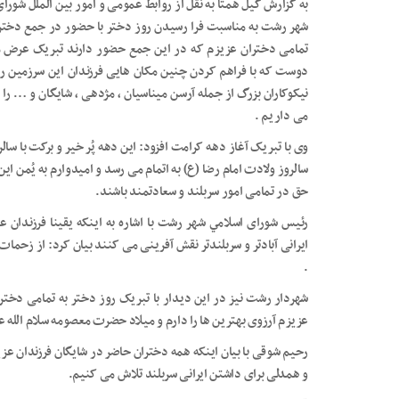
به گزارش گیل همتا به نقل از روابط عمومی و امور بین الملل شور
شهر رشت به مناسبت فرا رسیدن روز دختر با حضور در جمع دختران م
تمامی دختران عزیزم که در این جمع حضور دارند تبریک عرض می
دوست که با فراهم کردن چنین مکان هایی فرزندان این سرزمین را 
نیکوکاران بزرگ از جمله آرسن میناسیان ، مژدهی ، شایگان و … را ن
می داریم .
وی با تبریک آغاز دهه کرامت افزود: این دهه پُر خیر و برکت با سال
سالروز ولادت امام رضا (ع) به اتمام می رسد و امیدوارم به یُمن ای
حق در تمامی امور سربلند و سعادتمند باشند.
رئیس شورای اسلامي شهر رشت با اشاره به اینکه یقینا فرزندان 
ایرانی آبادتر و سربلندتر نقش آفرینی می کنند بیان کرد: از زحما
.
شهردار رشت نیز در این دیدار با تبریک روز دختر به تمامی دخترا
عزیزم آرزوی بهترین ها را دارم و میلاد حضرت معصومه سلام الله عل
رحیم شوقی با بیان اینکه همه دختران حاضر در شایگان فرزندان عزیز
و همدلی برای داشتن ایرانی سربلند تلاش می کنیم.