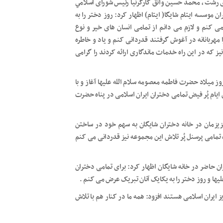
ای رشت ، محمد حسین واثق کارگرنیا رئیس شورای اسلامي
وسسه ایتام شایگا( ایتام) اظهار کرد: روز دختر را به
 کنم و لازم می دانم از تمامی انسان های خیر و نوع
مهربانانه در آغوش گرفتند قدردانی کنم و یاد و خاطره
یز که در این راه خدمات ماندگاری ارائه کردند را گرامی
روز میلاد حضرت فاطمه معصومه سلام الله علیها آغاز و با
ن ایام پُر فیض تمامی دختران ایران اسلامی در پناه حضرت
عزیزمان در خانه دختران شایگان به سهم خود در ساختن
ت تمامی پرسنل پُر تلاش این مجموعه نیز قدردانی می کنم
ن حاضر در خانه شایگان اظهار کرد: برای تمامی دختران
یها و روز دختر را به یکایک آنان تبریک عرض می کنم .
 ایران اسلامی هستند افزود: همه ما در کنار هم با تلاش