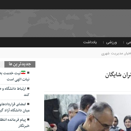
عی
ورزشی
یادداشت
خبار
,
مدیریت شهری
جديدترين ها
ان شایگان
نیت خدمت به 
نیات الهی است
ارتباط دانشگاه و 
کند
امضای قراردادها
میان دانشگاه آزاد گی
پیام فرمانده انتظ
خبرنگار