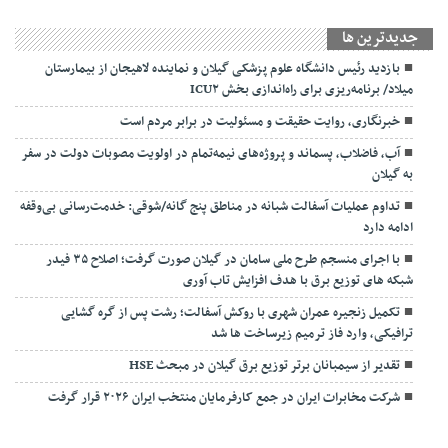
جديدترين ها
بازدید رئیس دانشگاه علوم پزشکی گیلان و نماینده لاهیجان از بیمارستان
میلاد/ برنامه‌ریزی برای راه‌اندازی بخش ICU۲
خبرنگاری، روایت حقیقت و مسئولیت‌ در برابر مردم است
آب، فاضلاب، پسماند و پروژه‌های نیمه‌تمام در اولویت مصوبات دولت در سفر
به گیلان
تداوم عملیات آسفالت‌ شبانه در مناطق پنج گانه/شوقی: خدمت‌رسانی بی‌وقفه
ادامه دارد
با اجرای منسجم طرح ملی سامان در گیلان صورت گرفت؛ اصلاح ۳۵ فیدر
شبکه های توزیع برق با هدف افزایش تاب آوری
تکمیل زنجیره عمران شهری با روکش آسفالت؛ رشت پس از گره گشایی
ترافیکی، وارد فاز ترمیم زیرساخت ها شد
تقدیر از سیمبانان برتر توزیع برق گیلان در مبحث HSE
شرکت مخابرات ایران در جمع کارفرمایان منتخب ایران ۲۰۲۶ قرار گرفت