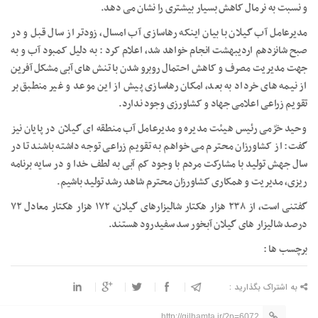
و نسبت به نرمال کاهش بسیار بیشتری را نشان می دهد.
مدیرعامل آب گیلان با بیان اینکه رهاسازی آب امسال، زودتر از سال قبل و در
صبح شانزدهم اردیبهشت انجام خواهد شد، اعلام کرد : به دلیل کمبود آب و به
جهت مدیریت مصرف و کاهش احتمال روبرو شدن با تنش های آبی مشکل آفرین
از نیمه های خرداد به بعد، امکان رهاسازی پیش از این موعد و غیر منطبق بر
تقویم زراعی اعلامی جهاد و کشاورزی وجود ندارد.
وحید خرّمی رئیس هیئت مدیره و مدیرعامل آب منطقه ای گیلان در پایان نیز
گفت: از کشاورزان محترم می خواهم به تقویم زراعی توجه داشته باشند تا در
سال جهش تولید با مشارکت مردم با وجود کم آبی به لطف خدا و در سایه برنامه
ریزی، مدیریت و همکاری کشاورزان محترم شاهد رشد تولید باشیم.
گفتنی است، از ۲۳۸ هزار هکتار شالیزار‌های گیلان، ۱۷۲ هزار هکتار معادل ۷۲
درصد شالیزار های گیلان آبخور سد سفیدرود هستند.
برچسب ها :
به اشتراک بگذارید :
http://gilhamta.ir/?p=6072