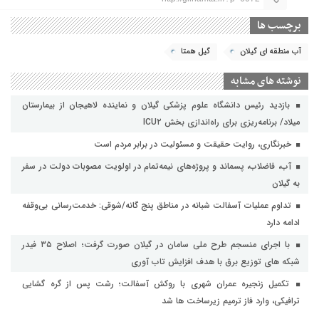
برچسب ها
آب منطقه ای گیلان
گیل همتا
نوشته های مشابه
بازدید رئیس دانشگاه علوم پزشکی گیلان و نماینده لاهیجان از بیمارستان
میلاد/ برنامه‌ریزی برای راه‌اندازی بخش ICU۲
خبرنگاری، روایت حقیقت و مسئولیت‌ در برابر مردم است
آب، فاضلاب، پسماند و پروژه‌های نیمه‌تمام در اولویت مصوبات دولت در سفر
به گیلان
تداوم عملیات آسفالت‌ شبانه در مناطق پنج گانه/شوقی: خدمت‌رسانی بی‌وقفه
ادامه دارد
با اجرای منسجم طرح ملی سامان در گیلان صورت گرفت؛ اصلاح ۳۵ فیدر
شبکه های توزیع برق با هدف افزایش تاب آوری
تکمیل زنجیره عمران شهری با روکش آسفالت؛ رشت پس از گره گشایی
ترافیکی، وارد فاز ترمیم زیرساخت ها شد