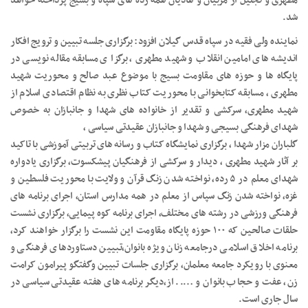
مطهری و تجلیل از مربیان و هادیان همه رده های سپاه و بسیج پرداخته خواهد
شد.
نماینده ولی فقیه در سپاه قدس گیلان افزود: برگزاری جلسه تبیین و ترویج افکار
اندیشه های امامین انقلاب و شهید مطهری ، برگزا ی مسابقه مقاله نویسی در
پایگاه ها و حوزه های مقاومت بسیج با موضوع عبد صالح و محوریت شهید
مطهری ، مسابقه کتابخوانی با محوریت کتاب نظری به نظام اقتصادی اسلام از
شهید مطهری، سرکشی و تقدیر از خانواده های شهدا و جانبازان به خصوص
شهدای فرهنگی بسیجی و شهدا و جانبازان عقیدتی سیاسی ،
گلباران مزار شهدا ، برگزاری نمایشگاه کتاب و رسانه های تربیتی آموزشی با تاکید
بر آثار شهید مطهری ، دیدار و سرکشی از فرهنگیان پیشکسوت، برگزاری یادواره
شهدای معلم در ۵ رده، نواخته شدن زنگ قرآن و ولایت با محوریت فلسطین و
غزه، نواخته شدن زنگ سپاس از معلم در همه مدارس استان، اجرای برنامه های
فرهنگی ورزشی در رشته های مختلف، اجرای برنامه کوه پیمایی، برگزاری نشست
حلقات صالحین که ۱۰۰ حوزه پایگاه مقاومت این نشست را برگزار خواهند کرد،
برنامه اخلاق اسلامی درجامعه زنان ویژه بانوان،‌تبیین دستاوردهای فرهنگی و
معنوی با رویکرد جامعه معلمان، برگزاری جلسات تبیین وگفتگو پیرامون کرامت
زن، عفت و حجاب بانوان و ….. از،دیگر برنامه های هفته عقیدتی سیاسی در
سال جاری است.