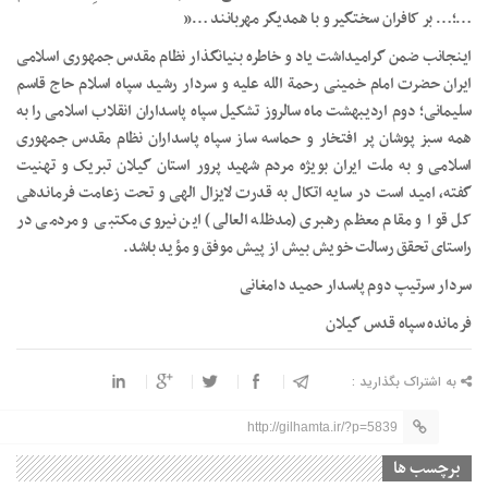
…؛… بر کافران سختگیر و با همدیگر مهربانند …”
اینجانب ضمن گرامیداشت یاد و خاطره بنیانگذار نظام مقدس جمهوری اسلامی
ایران حضرت امام خمینی رحمة الله علیه و سردار رشید سپاه اسلام حاج قاسم
سلیمانی؛ دوم اردیبهشت‌ ماه سالروز تشکیل سپاه پاسداران انقلاب اسلامی را به
همه سبز پوشان پر افتخار و حماسه‌ ساز سپاه پاسداران نظام مقدس جمهوری
اسلامی و به ملت ایران بویژه مردم شهید پرور استان گیلان تبریک و تهنیت
گفته، امید است در سایه اتکال به قدرت لایزال الهی و تحت زعامت فرماندهی
کل قوا و مقام معظم رهبری (مدظله ‌العالی) این نیروی مکتبی و مردمی در
راستای تحقق رسالت خویش بیش از پیش موفق و مؤید باشد.
سردار سرتیپ دوم پاسدار حمید دامغانی
فرمانده سپاه قدس گیلان
به اشتراک بگذارید :
http://gilhamta.ir/?p=5839
برچسب ها