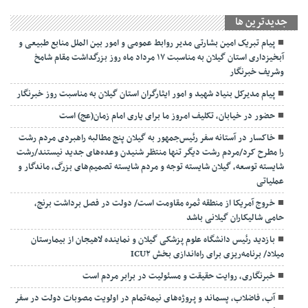
جديدترين ها
پیام تبریک امین بشارتی مدیر روابط عمومی و امور بین الملل منابع طبیعی و
آبخیزداری استان گیلان به مناسبت ۱۷ مرداد ماه روز بزرگداشت مقام شامخ
وشریف خبرنگار
پیام مدیرکل بنیاد شهید و امور ایثارگران استان گیلان به مناسبت روز خبرنگار
حضور در خیابان، تکلیف امروز ما برای یاری امام زمان(عج) است
خاکسار در آستانه سفر رئیس‌جمهور به گیلان پنج مطالبه راهبردی مردم رشت
را مطرح کرد/مردم رشت دیگر تنها منتظر شنیدن وعده‌های جدید نیستند/رشت
شایسته توسعه، گیلان شایسته توجه و مردم شایسته تصمیم‌های بزرگ، ماندگار و
عملیاتی
خروج آمریکا از منطقه ثمره مقاومت است/ دولت در فصل برداشت برنج،
حامی شالیکاران گیلانی باشد
بازدید رئیس دانشگاه علوم پزشکی گیلان و نماینده لاهیجان از بیمارستان
میلاد/ برنامه‌ریزی برای راه‌اندازی بخش ICU۲
خبرنگاری، روایت حقیقت و مسئولیت‌ در برابر مردم است
آب، فاضلاب، پسماند و پروژه‌های نیمه‌تمام در اولویت مصوبات دولت در سفر