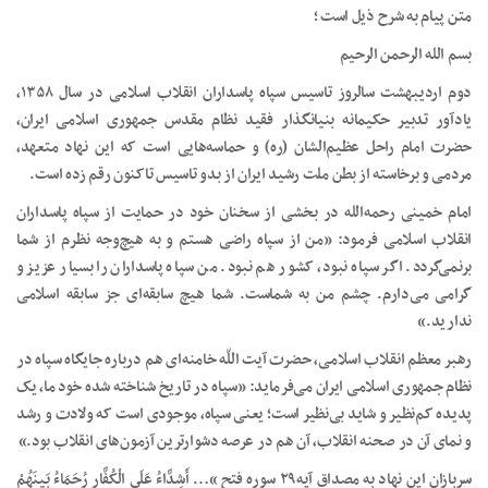
متن پیام به شرح ذیل است ؛
بسم الله الرحمن الرحیم
دوم اردیبهشت سالروز تاسیس سپاه پاسداران انقلاب اسلامی در سال ۱۳۵۸،
یادآور تدبیر حکیمانه بنیانگذار فقید نظام مقدس جمهوری اسلامی ایران،
حضرت امام راحل عظیم‌الشان (ره) و حماسه‌هایی است که این نهاد متعهد،
مردمی و برخاسته از بطن ملت رشید ایران از بدو تاسیس تاکنون رقم زده است.
امام خمینی رحمه‌الله در بخشی از سخنان خود در حمایت از سپاه پاسداران
انقلاب اسلامی فرمود: «من از سپاه راضی هستم و به هیچ‌وجه نظرم از شما
برنمی‌گردد. اگر سپاه نبود، کشور هم نبود. من سپاه پاسداران را بسیار عزیز و
گرامی می‌دارم. چشم من به شماست. شما هیچ سابقه‌ای جز سابقه اسلامی
ندارید.»
رهبر معظم انقلاب اسلامی، حضرت آیت اللّه‌ خامنه‌ای هم درباره جایگاه سپاه در
نظام جمهوری اسلامی ایران می‌فرماید: «سپاه در تاریخ شناخته شده خود ما، یک
پدیده کم‌نظیر و شاید بی‌نظیر است؛ یعنی سپاه، موجودی است که ولادت و رشد
و نمای آن در صحنه انقلاب، آن هم در عرصه دشوارترین آزمون‌های انقلاب بود.»
سربازان این نهاد به مصداق آیه۲۹ سوره فتح “… أَشِدَّاءُ عَلَى الْکُفَّارِ رُحَمَاءُ بَینَهُمْ