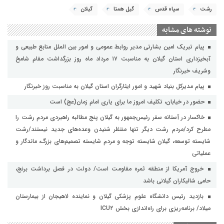
رشت
سپاه قدس
گیل همتا
گیلان
نوشته های مشابه
پیام تبریک امین بشارتی مدیر روابط عمومی و امور بین الملل منابع طبیعی و
آبخیزداری استان گیلان به مناسبت ۱۷ مرداد ماه روز بزرگداشت مقام شامخ
وشریف خبرنگار
پیام مدیرکل بنیاد شهید و امور ایثارگران استان گیلان به مناسبت روز خبرنگار
حضور در خیابان، تکلیف امروز ما برای یاری امام زمان(عج) است
خاکسار در آستانه سفر رئیس‌جمهور به گیلان پنج مطالبه راهبردی مردم رشت را
مطرح کرد/مردم رشت دیگر تنها منتظر شنیدن وعده‌های جدید نیستند/رشت
شایسته توسعه، گیلان شایسته توجه و مردم شایسته تصمیم‌های بزرگ، ماندگار و
عملیاتی
خروج آمریکا از منطقه ثمره مقاومت است/ دولت در فصل برداشت برنج،
حامی شالیکاران گیلانی باشد
بازدید رئیس دانشگاه علوم پزشکی گیلان و نماینده لاهیجان از بیمارستان
میلاد/ برنامه‌ریزی برای راه‌اندازی بخش ICU۲