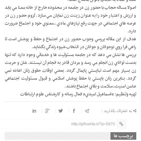
اصولا مساله حجاب با حضور زن در جامعه در محدوده خارج از خانه معنا مي يابد
و ارزش و اعتبار خود را به عنوان زينت زن نمايان مي سازد. لزوم حضور زن در
عرصه هاي اجتماعي در جهت رفع نيازهاي مادي ، معنوي خود و اجتماع ضرورت
دارد.
هدف از اين مقاله بررسي وجوب حضور زن در اجتماع و حفظ و پوشش است تا
راهي فرا روي نوجوانان و جوانان در انتخاب شيوه زندگي بگشايد.
بررسي ها نشان مي دهد که در جامعه مسئوليت ها و خدماتي وجود دارد که تنها
بدست تواناي زن انجام مي رسد و مردان قادر به انجام آن نيستند. شان و حرمت
زن بسيار مهم است نبايستي پايمال گردد. بعضي اوقات حقوق زنان اعاده نمي
گردد. بنابرين زنان بايستي با حفظ پوشش اسلامي و قبول مسئوليت اجتماعي
ضامن امنيت، سلامت و بقاي اجتماع باشند.
تهيه وتنظيم: “اسماعيل اميدي” فعال رسانه و کارشناس علوم ارتباطات
به اشتراک بگذارید :
http://gilhamta.ir/?p=5870
برچسب ها