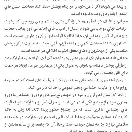
او پيدا مي شوند، اگر دامن خود را در پناه پوشش حفظ کند سعادت انسان هاي
آينده را پايه ريزي و بيمه نموده است.
حجاب و عفاف دو اصل مهم در زندگي بشري به شمار مي رود چرا که رعايت
الزامات ديني موجب مي شود تا انسان از آسيب هاي اجتماعي دور بماند. حجاب
و پوشش اسلامي و به تبع آن، حفظ نظام خانواده نيز از آن رو داراي اهميت است
که تامين کننده سعادت آدمي و منشاء قرب الهي است. به عبارت ديگر پوشش
مناسب يکي از مهمترين راه هاي تحقق امنيت اخلاقي در جامعه است.
حجاب بايد به عنوان يک ارزش ديني مورد توجه تک تک افراد جامعه قرارگيرد و
از طرفي پوشش نامناسب بانوان به عنوان يکي از مهمترين عوامل ايجاد مزاحمت
براي آنان محسوب مي گردد.
از ميان ناهنجاري ها، بدحجابي به عنوان يکي از مقوله هاي است که در جامعه
رواج دارد و امنيت اجتماعي و نظم عمومي را خدشه دار مي کند.
از آنجا که انسان اعم از زن و مرد در جهت رفع نيازهاي فردي و اجتماعي مادي و
معنوي خود ملزم به زندگي اجتماعي است و صرف نظر از مشارکت در فعاليت
هاي اجتماعي، ناگزير است که در اجتماع حضور پيدا کند، لذا زنان به حکم
فطرت که همانان مصونيت و حفظ امانت الهي است براي مشارکت در جامعه به
سلامتي نياز دارد که همان حجاب است و حال آن که جامعه براي سالم ماندن از
فتنه و فساد به حجاب بانوان محتاج است.