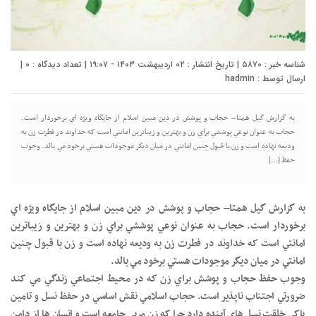
شناسه خبر : ۵۸۷۰ | تاریخ انتشار : ۰۲ اردیبهشت ۱۴۰۳ - ۱۹:۰۷ | تعداد دیدگاه :
۰
|
ارسال توسط :
hadmin
به گزارش گیل همتا– حجاب و پوشش در دين مبين اسلام از جايگاه ويژه اي برخوردار است.
حجاب به عنوان نوعي پوششي براي زن و بهترين و زيباترين امانتي است که خداوند در فطرت زن به
وديعه نهاده است و زن با قبول چنين امانتي در ميان ديگر موجودات هستي برخود مي بالد. وجوب
حفظ […]
به گزارش گیل همتا– حجاب و پوشش در دين مبين اسلام از جايگاه ويژه اي
برخوردار است. حجاب به عنوان نوعي پوششي براي زن و بهترين و زيباترين
امانتي است که خداوند در فطرت زن به وديعه نهاده است و زن با قبول چنين
امانتي در ميان ديگر موجودات هستي برخود مي بالد.
وجوب حفظ حجاب و پوشش براي زن که در محيط اجتماعي زندگي مي کند
ضرورتي اجتناب ناپذير است. حجاب اسلامي نقش اساسي در حفظ نسل و تامين
پاکي خلقت نسل هاي آينده دارد چرا که زن مربي جامعه است و انسان ها از دامن