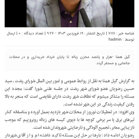
شناسه خبر : ۷۱۱۷ | تاریخ انتشار : ۱۹ فروردین ۱۴۰۳ - ۹:۲۶ | تعداد دیدگاه :
۰
| ارسال
توسط :
hadmin
گیل همتا -هزار و پانصد مخزن زباله تا پایان خرداد خریداری و در محلات
جانمایی و مستقر گردد.
به گزارش گیل همتا به نقل از روابط عمومی و امور بین الملل شورای رشت ، سید
حسین رضویان عضو شورای شهر رشت در جلسه علنی شورا گفت: مجدد این
مسئله را متذکر میشوم که نظافت شهر رشت دارای نقایصی است که منجر به بالا
رفتن کیفیت زندگی در این شهر نشده است.
وی افزود: در تعطیلات نوروز از محلات شهر بازدید بعمل آورده و متاسفانه کنار
تیرهای برق یا سر برخی کوچه ها با دپوی کیسه های زباله روبروییم که موجب
نازیبایی معابر، تجمیع آلودگی و نارضایتی شهروندان شده است.
رضویان ادامه داد: بارها بر حل این مسئله تاکید داشته ام و از آقای شهردار