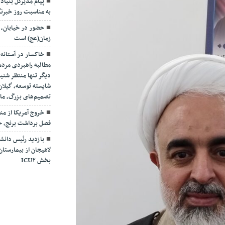
پیام مدیرکل بنیاد 
به مناسبت روز خبرنگ
حضور در خیابان، ت
زمان(عج) است
خاکسار در آستانه 
مطالبه راهبردی مرد
دیگر تنها منتظر شن
شایسته توسعه، گیلان
تصمیم‌های بزرگ، مان
خروج آمریکا از م
فصل برداشت برنج، حا
بازدید رئیس دانشگ
لاهیجان از بیمارستان 
بخش ICU۲