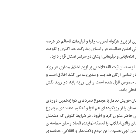
 از بروز هرگونه تخریب رقبا و تبلیغات ناسالم در عرصه
اتی ایشان فعالیت در راستای مشارکت حداکثری و تقویت
خاباتی و تبلیغاتی ایشان در سراسر استان قرار دارد.
از سخنان آیت الله فلاحتی بر لزوم اخلاق مداری در روند
 در تمامی ارکان هدایت و مدیریت می کند اخلاق است و
ن خصوص نازل شده است و این رویه باید در روند نقش
جلی یابد.
ان خویش تعامل با مجموع نامزدهای دوازدهمین دوره ی
در حوزه های ۱۱ گانه ی انتخاباتی استان را از رویکردهای هم افزا و تحکیم دهنده ی مجموع
تی حاضر عنوان کرد و افزود: در شرایط کنونی که دشمنان
های والای انقلاب را تخطئه نمایند، اتحاد و خلق حماسه ی
من الهی بصیرت این مردم ولایتمدار و انقلابی، حماسه ی