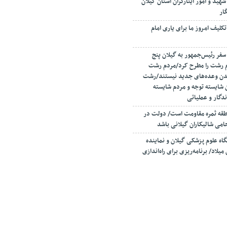
شهید و امور ایثارگران استان گیلان
ار
کلیف امروز ما برای یاری امام
سفر رئیس‌جمهور به گیلان پنج
م رشت را مطرح کرد/مردم رشت
یدن وعده‌های جدید نیستند/رشت
 شایسته توجه و مردم شایسته
دگار و عملیاتی
نطقه ثمره مقاومت است/ دولت در
می شالیکاران گیلانی باشد
اه علوم پزشکی گیلان و نماینده
میلاد/ برنامه‌ریزی برای راه‌اندازی