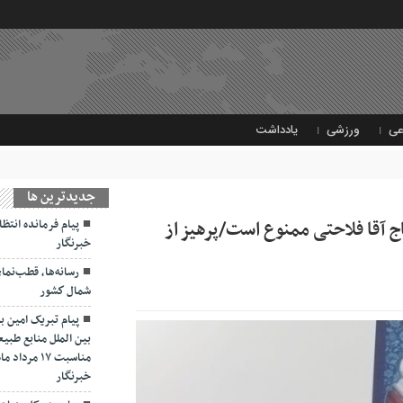
عی
ورزشی
یادداشت
جديدترين ها
 آقا فلاحتی ممنوع است/پرهیز از
پیام فرمانده انتظ
خبرنگار
رسانه‌ها، قطب‌نم
شمال كشور
پیام تبریک امین ب
بین الملل منابع طبیع
مناسبت ۱۷ 
خبرنگار