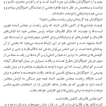
مهم و از اصولگرایان مقابل نیز مورد تایید است و او را فردی محترم، دلسوز و
توانمند و متخصص در نظر دارند ظاهرا بخشی از نمایندگان اصولگرای میانه‌رو و
سنتی هم دیدارهایی با نوبخت داشته‌اند.
اصولگرایان چه گزینه‌ای برای ریاست مجلس دارند؟
هرچند پایداری‌ها از اکنون تلاش دارند که برای ریاست بر مجلس آینده طوری
لیست‌ها را بچینند که دیگر قالیباف نتواند رئیس مجلس شود اما تلاش‌های
قالیباف و کوشش‌های او و نزدیکانش برای کاهش سهم پایداری از لیست‌ها دور
کاملا مشهود است و اخباری هم در این ارتباط شنیده می‌شود که بخشی از آن
رسانه‌ای شده است. بر این اساس می‌توان مدعی شد «قالیباف» و حتی بر اساس
کوشش‌های «باهنر» او نیز به عنوان اصلی‌ترین گزینه‌های ریاست مجلس از
سوی جریان اصولگرایان مطرح هستند و رقابت بسیاری در میان آنها شکل گرفته
است و کم امکان نیست که این دوره با توجه به مقبولیت «باهنر» در میان طیف
وسیعی از اصولگرایان و سوابق تقنینی او شاهد رقابت «نوبخت» با «باهنر» برای
کسب جایگاه ریاست مجلس باشیم. البته همه چیز بستگی به آرایش مجلس
آینده دارد به طوری که هر مقدار شاهد افزایش آرا در انتخابات باشیم شانس
نوبخت با توجه به برخی رایزنی‌ها با وی افزایش خواهد یافت.
*چرا شانس قالیباف کاهش یافته است
البته تلاش‌های قالیباف برای لابی در قرار دادن چهره‌های نزدیک به خود در