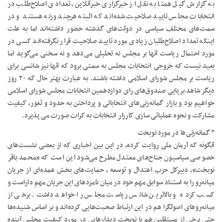
به گزارش گیل همتا به نقل از خبرگزاری خبرآنلاین، تعدادی اصلاح‌طلب در
انتخابات مجلس تایید صلاحیت شده‌اند که البته هرچند وزنه هستند و در
سمت‌های مختلف سیاسی در دولت‌های گذشته حضور داشته‌اند اما به علت
اینکه تعداد اصلاح‌طلبان زیادی مورد تایید صلاحیت قرار نگرفته‌اند کسی در
مورد احتمال ریاست آنها بر مجلس نه تحلیلی می‌دهد و نه سخنی می‌گوید اما
بعید نیست که خروجی انتخابات مجلس به سمتی برود که آنها نیز شانسی برای
ریاست بر مجلس شورای اسلامی داشته باشند. به عبارت بهتر حال که ۲۰ روز
دیگر شاهد برپایی صندوق‌های رای دوازدهمین انتخابات مجلس شورای اسلامی
خواهیم بود و بازار گمانه‌زنی‌های انتخاباتی و پرداختن به حدود و ثغور، کیفیت
مشارکت و نحوه عملیاتی سازی کارزار انتخابات به کرات صورت می پذیرد.
* گمانه‌زنی‌ها در مورد نوبخت
آنگونه که آرمان ملی روایت کرده، در این بین اخباری که از بعضی نشست‌های
خصوصی سیاسیون جناح‌های معتدل مطرح می‌شود این است که «محمد باقر
نوبخت»، دبیرکل حزب اعتدال و توسعه ، حمایت‌های بخش عمده‌ای از جریان
میانه‌رو را به استناد سوابق مهم خود در میان نامزدهای این جریان مهم داراست و
کسب کرده و بالاترین شانس ریاست مجلس را خواهد داشت. برخی از
میانه‌روهای اصولگرا هم در این ارتباط صحبت‌هایی کرده‌اند و بر اساس شنیده‌ها
حتی برخی از مستقلین هم با نوبخت دیدارهایی در مورد کیفیت مجلس آینده