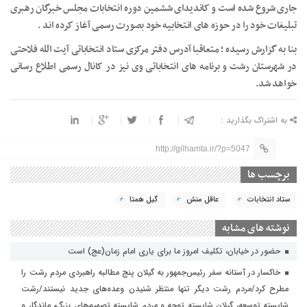
جاری شروع شده است و کاندیدای ششمین دوره انتخابات مجلس خبرگان رهبری
تبلیغات خود را در حوزه های انتخابیه خود بصورت رسمی آغاز کرده اند .
بنا به گزارش رسیده ؛ متعاقبا آدرس دفتر مرکزی ستاد انتخاباتی آیت الله فلاحتی
در شهرستان رشت و برنامه های انتخاباتی وی نیز در کانال رسمی اطلاع رسانی
خواهد شد.
به اشتراک بگذارید :
http://gilhamta.ir/?p=5047
برچسب ها
ستاد انتخابات
عاقل منش
گیل همتا
نوشته های مشابه
حضور در خیابان، تکلیف امروز ما برای یاری امام زمان(عج) است
خاکسار در آستانه سفر رئیس‌جمهور به گیلان پنج مطالبه راهبردی مردم رشت را
مطرح کرد/مردم رشت دیگر تنها منتظر شنیدن وعده‌های جدید نیستند/رشت
شایسته توسعه، گیلان شایسته توجه و مردم شایسته تصمیم‌های بزرگ، ماندگار و