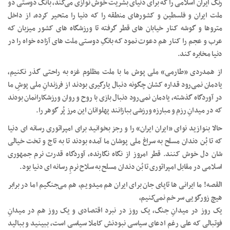
رنگ ایران اسلامی را که برای دنیای بشریت خوش نوازی می‌کند، بانگ دوستی دو
ملت ایران و فلسطین و کشورهای منطقه را که دنیا را متحیر کرده، از داخل
متروها و گوشه کنار خیابان های قطر گرفته تا ورزشگاه های کشور میزبان که
عرب و عجم را کنار هم دعوت نمود که بانگِ دوستی ملت های آزاده خواه را در
دنیا مخابره کند.
از همدردی «طارمی» ملی پوش ما با ملت مظلوم غزه به راحتی گذر نکنیم،
یادمان نمی‌رود قداره کشان چگونه دنبال یارگیری بودند از فرزندانِ ملی پوشِ ما
در آوردگاه گذشته، یادمان نمی‌رود دنبال بازی با روح و روان ورزشکارانمان بودند
که در میدانِ رزم و مبارزه ورزشی ببازانند پهلوانان این مرز پُر گوهر را.
حالا بنوازید نوای «ایران ایران» را و رجز بخوانید برای امپراتوری رسانه ای دنیا
که تا بُن دندان مسلح به سراغ ملی پوشان ما آمده بودند تا به تاج و تخت خیالی
شان دل خوش کنند. قطر امروز از نگاه نگارنده، آوردگاه قدرت نرم جمهوری
اسلامی در مقابل امپراتوری تا بُن دندان مسلح به سلاح نرمِ رسانه ای دنیا بود.
القصه! ما ایرانی ها تاپای جان برای ایران هم میدویم، هم می‌جنگیم اما در برابر
هیچ زورگویی سر خم نمی‌کنیم،
یک روز در میدانِ جنگ، یک روز در نبرد اقتصادی و یک روز هم در میدانِ
فوتبالی که علی رغم ادعای سیاسی نبودنش کاملا سیاسی است، ببینید و ببالید