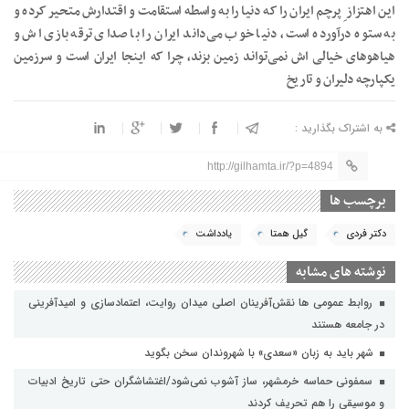
این اهتزاز ِ پرچم ایران را که دنیا را به واسطه استقامت و اقتدارش متحیر کرده و
به ستوه درآورده است، دنیا خوب می‌داند ایران را با صدای ترقه بازی اش و
هیاهوهای خیالی اش نمی‌تواند زمین بزند، چرا که اینجا ایران است و سرزمین
یکپارچه دلیران و تاریخ
به اشتراک بگذارید :
http://gilhamta.ir/?p=4894
برچسب ها
دکتر فردی
گیل همتا
یادداشت
نوشته های مشابه
روابط عمومی ها نقش‌آفرینان اصلی میدان روایت، اعتمادسازی و امیدآفرینی
در جامعه هستند
شهر باید به زبان «سعدی» با شهروندان سخن بگوید
سمفونی حماسه خرمشهر، ساز آشوب نمی‌شود/اغتشاشگران حتی تاریخ ادبیات
و موسیقی را هم تحریف کردند