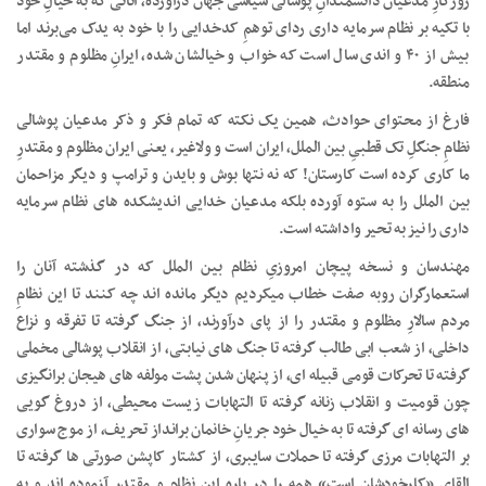
روزگارِ مدعیان دانشمندانِ پوشالی سیاسی جهان درآورده، آنانی که به خیالِ خود
با تکیه بر نظام سرمایه داری ردای توهمِ کدخدایی را با خود به یدک می‌برند اما
بیش از ۴٠ و اندی سال است که خواب و خیالشان شده، ایرانِ مظلوم و مقتدر
منطقه.
فارغ از محتوای حوادث، همین یک نکته که تمام فکر و ذکر مدعیان پوشالی
نظامِ جنگلِ تک قطبیِ بین الملل، ایران است و ولاغیر، یعنی ایران مظلوم و مقتدرِ
ما کاری کرده است کارستان! که نه نتها بوش و بایدن و ترامپ و دیگر مزاحمان
بین الملل را به ستوه آورده بلکه مدعیان خدایی اندیشکده های نظام سرمایه
داری را نیز به تحیر واداشته است.
مهندسان و نسخه پیچان امروزیِ نظام بین الملل که در گذشته آنان را
استعمارگران روبه صفت خطاب میکردیم دیگر مانده اند چه کنند تا این نظامِ
مردم سالارِ مظلوم و مقتدر را از پای درآورند، از جنگ گرفته تا تفرقه و نزاع
داخلی، از شعب ابی طالب گرفته تا جنگ های نیابتی، از انقلاب پوشالی مخملی
گرفته تا تحرکات قومی قبیله ای، از پنهان شدن پشت مولفه های هیجان برانگیزی
چون قومیت و انقلاب زنانه گرفته تا التهابات زیست محیطی، از دروغ گویی
های رسانه ای گرفته تا به خیال خود جریانِ خانمان برانداز تحریف، از موج سواری
بر التهابات مرزی گرفته تا حملات سایبری، از کشتار کاپشن صورتی ها گرفته تا
القای «کارخودشان است» همه را در باره این نظام و مقتدر آزموده اند و به