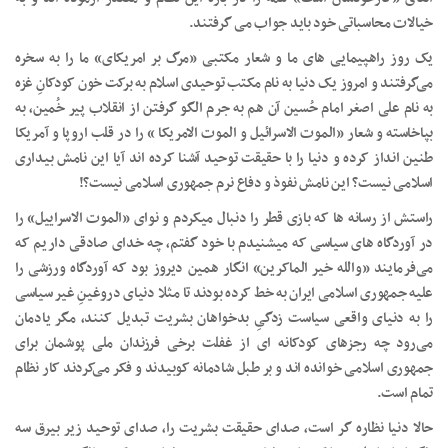
خیالات محاسباتی خود باید جواب می گرفتند.
یک روز راهپیمایی های ما و شعار مکتبی «مرگ بر امریکای» ما را به سخره
می‌گرفتند و امروز یک دنیا به نام مکتب توحیدی اسلام به برکت خون کودکانِ غزه
به نام علی اصغر امام حُسین آن هم به جرم الگو گرفتن از انقلاب پیر خُمین، به
بپاخاسته و شعار «الموت الاسرائیل و الموت الامریکا » را در قلب اروپا و آمریکا
طنین انداز کرده و دنیا را با حقیقت توحید آشنا کرده اند آیا این نامش بیداری
اسلامی نیست؟ این نامش نفوذ و دفاع نرم جمهوری اسلامی نیست؟!
راستش از رسانه ها که بازی قطر را دنبال میکردم و نوای «الموت الاسراییل» را
در آوردگاه های سیاسی که میشنیدم با خود گفتم، چه خدای صادقی داریم که
می‌فرمایند «والله خیر الماکرین» انگار همین دیروز بود که آوردگاه ورزشی را
علیه جمهوری اسلامی ایران به خط کرده بودند تا مثلا دنیای دروغینِ غیر سیاسی
را به دنیای واقعی سیاست زدگیِ بدخواهان بشریت تبدیل کنند، مگر یادمان
می‌رود چه رجزهای کودکانه ای از غفلت برخی فرزندان ملی پوشمان برای
جمهوری اسلامی خوانده اند و بر طبل شادمانه کوبیدند و فکر می‌کردند کار نظام
تمام است.
حالا دنیا نظاره گر است، صدای حقیقت بشریت را، صدای توحید زیر بیرق سه