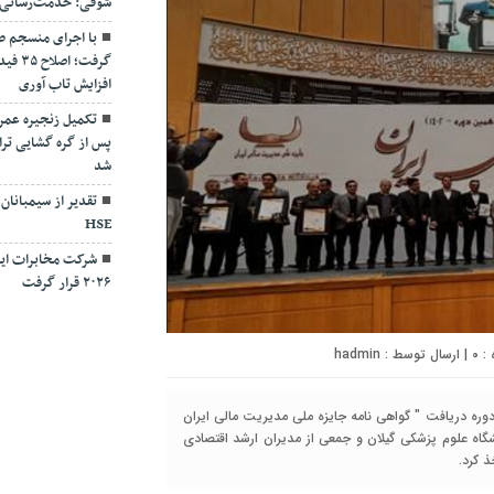
شوقی: خدمت‌رسانی بی
با اجرای منسجم ط
گرفت؛
افزایش تاب آوری
تکمیل زنجیره عمر
پس از گره گشایی ترا
شد
تقدیر از سیمبانان
HSE
شرکت مخابرات ایر
۲۰۲۶ قرار گرفت
۰
| ارسال توسط :
hadmin
وره دریافت " گواهی نامه جایزه ملی مدیریت مالی ایران
شگاه علوم پزشکی گیلان و جمعی از مدیران ارشد اقتصادی
ذ کرد.