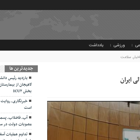
عی
ورزشی
یادداشت
خبار
,
سلامت
جديدترين ها
ی ایران
بازدید رئیس دانشگ
لاهیجان از بیمارستان 
بخش ICU۲
خبرنگاری، روایت 
است
آب، فاضلاب، پسمان
مصوبات دولت در سفر
تداوم عملیات آسفا