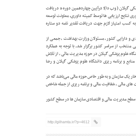
پزشکی گیلان ( وب دا)؛ درآیین چهاردهمین دوره ” دریافت
ملی مدیریت مالی ایران ” در سال ۱۴۰۲ و طی داوری نتایج ارزیابی ها توسط کمیته داوری، معاونت توسعه
به کسب امتیاز لازم جهت دریافت تقدیر نامه دو ستاره
دی و دارایی کشور، مسئولان وزارت بهداشت ، جمعی از
منتخب از سراسر کشور برگزار شد، با توجه به عملکرد
گاه علوم پزشکی گیلان در حوزه مدیریت مالی ، از تلاش
بع و برنامه ریزی دانشگاه علوم پزشکی گیلان و رضا
تخار یک سازمان و به طور خاص حوزه مالی می‌باشد که در
ای مالی ، شفافیت مالی و برنامه ریزی از جمله شاخص
سال ۸۹ بستر ساز بهبود و ارتقاء سطح مدیریت مالی و اقتصادی سازمان ها در سطح کشور
http://gilhamta.ir/?p=4612