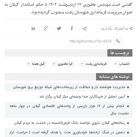
گفتنی است مهندس عاشوری ۱۷ اردیبهشت ۱۴۰۲ با حکم استاندار گیلان به
عنوان سرپرست فرمانداری شهرستان رشت منصوب گردیده بود.
به اشتراک بگذارید :
http://gilhamta.ir/?p=4428
برچسب ها
انتصاب
فرمانداری رشت
کیا عاشوری
گیل همتا
نوشته های مشابه
مدیریت هوشمند بار و حفاظت از زیرساخت‌های شبکه توزیع برق شهرستان
آیین تجلیل از خبرنگاران صدا وسیمای مرکز گیلان برگزار شد
انجام بیش از ۱۷ هزار بازرسی از واحدهای اقتصادی گیلان در چهار ماهه
نخست سال
رسانه‌های گیلان؛ بازوی توانمند بانک قرض‌الحسنه در خدمت به مردم گیلان
دشمن در جنگ اراده‌ها، خودباوری ملت را هدف گرفته است | حراست تراز