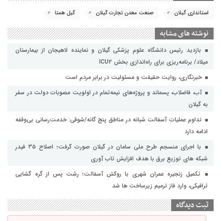
استانداری گیلان
صنعت معدن تجارت گیلان
گیل همتا
نوشته های مشابه
بازدید رئیس دانشگاه علوم پزشکی گیلان و نماینده لاهیجان از بیمارستان
میلاد/ برنامه‌ریزی برای راه‌اندازی بخش ICU۲
خبرنگاری، روایت حقیقت و مسئولیت‌ در برابر مردم است
آب، فاضلاب، پسماند و پروژه‌های نیمه‌تمام در اولویت مصوبات دولت در سفر
به گیلان
تداوم عملیات آسفالت‌ شبانه در مناطق پنج گانه/شوقی: خدمت‌رسانی بی‌وقفه
ادامه دارد
با اجرای منسجم طرح ملی سامان در گیلان صورت گرفت؛ اصلاح ۳۵ فیدر
شبکه های توزیع برق با هدف افزایش تاب آوری
تکمیل زنجیره عمران شهری با روکش آسفالت؛ رشت پس از گره گشایی
ترافیکی، وارد فاز ترمیم زیرساخت ها شد
ثبت دیدگاه