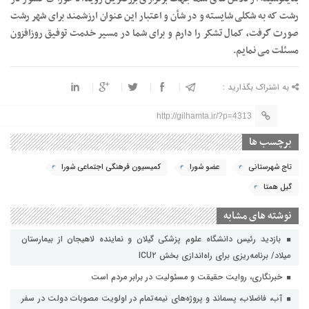
رشت که به شکلی شایسته و در شأن و اعتبار این عنوان ارزشمند برای شهر رشت
صورت گرفت، کمال تشکر را دارم و برای شما در مسیر خدمت توفیق روزافزون
مسئلت می نمایم.
به اشتراک بگذارید :
http://gilhamta.ir/?p=4313
برچسب ها
تاج شهرستانی
عضو شورا
کمیسیون فرهنگی اجتماعی شورا
گیل همتا
نوشته های مشابه
بازدید رئیس دانشگاه علوم پزشکی گیلان و نماینده لاهیجان از بیمارستان
میلاد/ برنامه‌ریزی برای راه‌اندازی بخش ICU۲
خبرنگاری، روایت حقیقت و مسئولیت‌ در برابر مردم است
آب، فاضلاب، پسماند و پروژه‌های نیمه‌تمام در اولویت مصوبات دولت در سفر