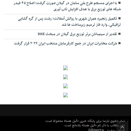
با اجرای منسجم طرح ملی سامان در گیلان صورت گرفت؛ اصلاح ۳۵ فیدر
شبکه های توزیع برق با هدف افزایش تاب آوری
تکمیل زنجیره عمران شهری با روکش آسفالت؛ رشت پس از گره گشایی
ترافیکی، وارد فاز ترمیم زیرساخت ها شد
تقدیر از سیمبانان برتر توزیع برق گیلان در مبحث HSE
شرکت مخابرات ایران در جمع کارفرمایان منتخب ایران ۲۰۲۶ قرار گرفت
تمام حقوق تارنما برای پایگاه خبری «گیل همتا» محفوظ است.
نشر مطالب با ذکر نام «گیل همتا» بلامانع است.
GilHamta
طراحی سایت :