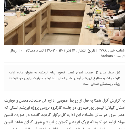
شناسه خبر : ۳۷۸۸ | تاریخ انتشار : ۱۴ آذر ۱۴۰۲ - ۱۷:۰۳ | تعداد دیدگاه :
۰
| ارسال
توسط :
hadmin
گیل همتا-مدیر کل صمت گیلان گفت: کمبود پیله ابریشم به عنوان ماده اولیه
کارخانجات و صنایع ابریشم گیلان عامل اصلی عملکرد با ظرفیت پایین دو کارخانه
بزرگ ریسندگی استان است.
به گزارش گیل همتا به نقل از روابط عمومی اداره کل صنعت، معدن و تجارت
استان گیلان؛ تیمور پورحیدری در جلسه کارگروه بررسی پروژه ابریشم استان که
عصر امروز در سالن جلسات این اداره کل برگزار گردید گفت: در صورت تامین
مواد اولیه دو کارخانه بزرگ ابریشم گیلان و ابریشم شرق گیلان شاهد تامین