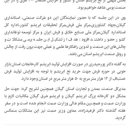
بخش مهمی از نخ ابریشم استان و کشور و افزایش اشتغال ۳۰۰ نفری را در این
صنعت بومی شاهد خواهیم بود.
وی در این جلسه که با حضور نمایندگان این دو شرکت صنعتی، استانداری
گیلان،جهاد کشاورزی،مرکز ملی فرش،مرکز تحقیقات ابریشم کشور،اداره کل
استاندارد گیلان،مرکز ملی صنایع خلاق و فرش ایران و مرکز توسعه نوغانداری
کشور حضور داشتند افزود: هدف از تشکیل این جلسه برسی مشکلات و
چالش‌های این صنعت و تدوین راهکارها علمی و عملی جهت برون رفت از چالش
و رونق صنعت ابریشم استان می باشد.
به گفته دکتر پورحیدری در صورت افزایش تولید ابریشم کارخانجات استان بازار
خوبی در حوزه فرش جهت خرید نخ ابریشم با توجه به افزایش تولید فرش
دستباف از ۱۲ هزار متر مربع به ۵۰ هزار متر مربع در استان وجود دارد.
مدیرکل صنعت، معدن و تجارت استان گیلان همچنین تشریح کرد: جهت حل
مشکل دو کارخانه بزرگ ابریشم گیلان و ابریشم شرق گیلان مکاتبات لازم با
وزارت صمت و همچنین مقام عالی وزارت صمت انجام شده است و در سفر
هفته گذشته دکتر فرهیدزاده، معاون وزیر صمت نیز این مشکلات منعکس
گردید.