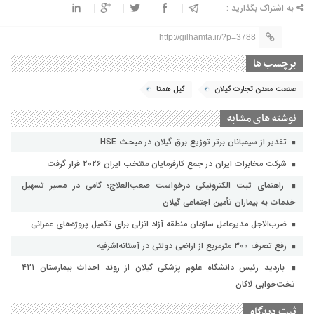
به اشتراک بگذارید :
http://gilhamta.ir/?p=3788
برچسب ها
صنعت معدن تجارت گیلان
گیل همتا
نوشته های مشابه
تقدیر از سیمبانان برتر توزیع برق گیلان در مبحث HSE
شرکت مخابرات ایران در جمع کارفرمایان منتخب ایران ۲۰۲۶ قرار گرفت
راهنمای ثبت الکترونیکی درخواست صعب‌العلاج؛ گامی در مسیر تسهیل
خدمات به بیماران تأمین اجتماعی گیلان
ضرب‌الاجل مدیرعامل سازمان منطقه آزاد انزلی برای تکمیل پروژه‌های عمرانی
رفع تصرف ۳۰۰ مترمربع از اراضی دولتی در آستانه‌اشرفیه
بازدید رئیس دانشگاه علوم پزشکی گیلان از روند احداث بیمارستان ۴۲۱
تخت‌خوابی لاکان
ثبت دیدگاه