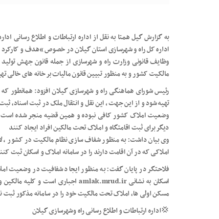
به گزارش گیل همتا به نقل از اداره ارتباطات و اطلاع رسانی اد
اداره کل راه و شهرسازی استان گیلان در خصوص “هدف و کارکرد سا
وظایف قانونی وزارت راه و شهرسازی از جمله قانون جهش تولید
مالکیت کشور و به منظور تبیین قانون مالیات بر خانه های خالی ت
رئیس شورای هماهنگی راه و شهرسازی گیلان افزود: همانطور که 
تهیه شود و از این جهت ، این نقل و انتقال ملک در ثبت اسناد، ثبت
وضعیت املاک کشور کافی نبوده و همین قضیه منجر شده است تا
دیگر برای ثبت اقامتگاه و املاک تحت مالکین افراد ایجاد کنند
وی بیان داشت: به منظور شفاف سازی نظام مالکیت در کشور ، ل
املاکی که در آن اقامت دارند را در سامانه املاک و اسکان ثبت کنن
فلاحتگر در پایان گفت: به منظور ایجاد شفافیت در وضعیت املاک
اسکان به نشانی amlak.mrud.ir اجباری ا
مسکن اولی ها، املاک تحت مالکیت خود را در سامانه مذکور ثبت نم
💢اداره ارتباطات و اطلاع رسانی راه وشهرسازی گیلان