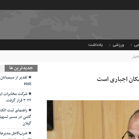
عی
ورزشی
یادداشت
خبار
جديدترين ها
اسکان اجباری است
تقدیر از سیمبانان
HSE
شرکت مخابرات ایر
۲۰۲۶ قرار گرفت
راهنمای ثبت الکت
گامی در مسیر تسهیل
گیلان
ضرب‌الاجل مدیرعام