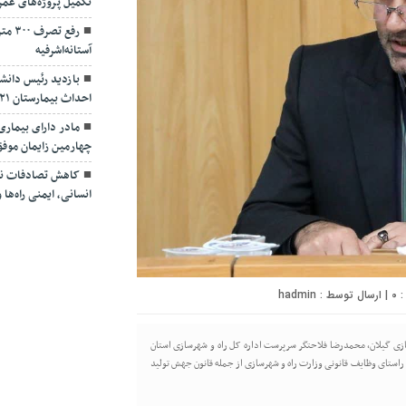
تکمیل پروژه‌های عمر
رفع ت
آستانه‌اشرفیه
بازدید رئیس دانشگ
احداث بیمارستان ۴۲۱ تخت‌خوابی لاکان
مادر دارای بیمار
چهارمین زایمان موف
کاهش تصادفات نیا
انسانی، ایمنی راه‌ه
۰
| ارسال توسط :
hadmin
سازی گیلان، محمدرضا فلاحتگر سرپرست اداره کل راه و شهرسازی استان
استای وظایف قانونی وزارت راه و شهرسازی از جمله قانون جهش تولید