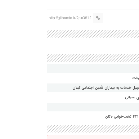
http://gilhamta.ir/?p=3812
یل خدمات به بیماران تأمین اجتماعی گیلان
ی عمرانی