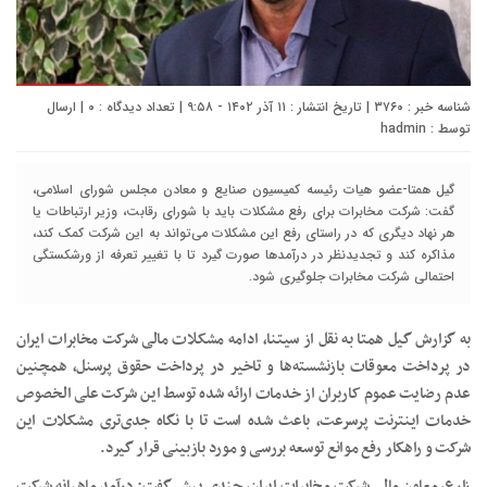
شناسه خبر : ۳۷۶۰ | تاریخ انتشار : ۱۱ آذر ۱۴۰۲ - ۹:۵۸ | تعداد دیدگاه :
۰
| ارسال
توسط :
hadmin
گیل همتا-عضو هیات رئیسه کمیسیون صنایع و معادن مجلس شورای اسلامی،
گفت: شرکت مخابرات برای رفع مشکلات باید با شورای رقابت، وزیر ارتباطات یا
هر نهاد دیگری که در راستای رفع این مشکلات می‌تواند به این شرکت کمک کند،
مذاکره کند و تجدیدنظر در درآمدها صورت گیرد تا با تغییر تعرفه از ورشکستگی
احتمالی شرکت مخابرات جلوگیری شود.
به گزارش گیل همتا به نقل از سیتنا، ادامه مشکلات مالی شرکت مخابرات ایران
در پرداخت معوقات بازنشسته‌ها و تاخیر در پرداخت حقوق پرسنل، همچنین
عدم رضایت عموم کاربران از خدمات ارائه شده توسط این شرکت علی الخصوص
خدمات اینترنت پرسرعت، باعث شده است تا با نگاه جدی‌تری مشکلات این
شرکت و راهکار رفع موانع توسعه بررسی و مورد بازبینی قرار گیرد.
زارع، معاون مالی شرکت مخابرات ایران، چندی پیش گفت: درآمد ماهیانه شرکت