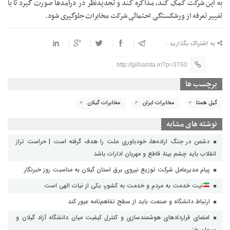
به این شرکت کمک کند، مذاکره کند و تجدیدنظر در درآمدها صورت گیرد تا با
تغییر تعرفه از ورشکستگی احتمالی شرکت مخابرات جلوگیری شود.
به اشتراک بگذارید :
http://gilhamta.ir/?p=3760
برچسب ها
گیل همتا
مخابرات ایران
مخابرات گیلان
نوشته های مشابه
دشمن در جنگ اراده‌ها، خودباوری ملت را هدف گرفته است | حراست تراز
انقلاب باید چشم بینا، قاطع و مهربان ادارات باشد
پیام مدیرعامل شرکت توزیع نیروی برق استان گیلان به مناسبت روز خبرنگار ‌
نیت خدمت به مردم و خدمت به کشور، یکی از نیات الهی است
ارتباط دانشگاه و صنعت باید از سطح تفاهم‌نامه عبور کند
امضای قراردادهای هوشمندسازی و کنترل کیفیت میان دانشگاه آزاد گیلان و
سیمان خزر